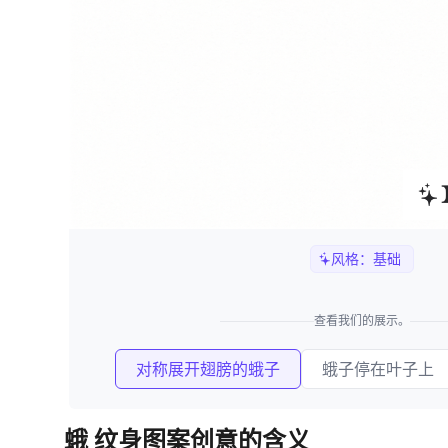
风格：
基础
查看我们的展示。
对称展开翅膀的蛾子
蛾子停在叶子上
蛾 纹身图案创意的含义