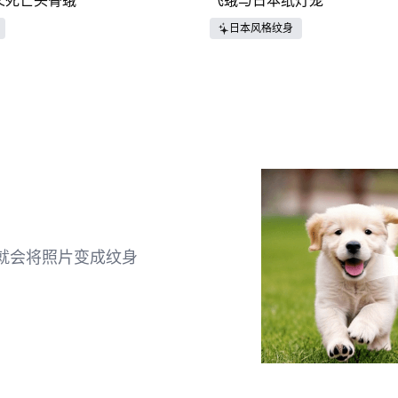
义死亡头骨蛾
飞蛾与日本纸灯笼
日本风格纹身
就会将照片变成纹身