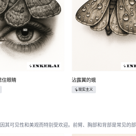
遮住眼睛
沾露翼的蛾
现实主义
因其可见性和美观而特别受欢迎。前臂、胸部和背部是常见的部
适合在手腕、脚踝或耳后。选择纹身的位置常常取决于个人风格