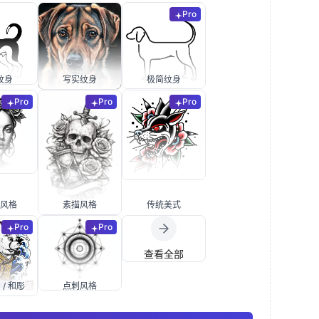
Pro
纹身
写实纹身
极简纹身
Pro
Pro
Pro
风格
素描风格
传统美式
Pro
Pro
查看全部
/ 和彫
点刺风格