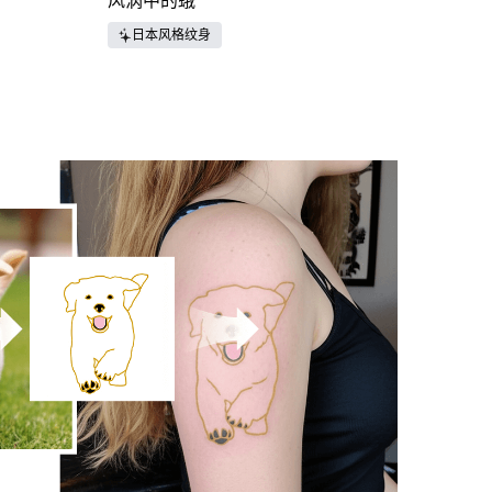
风涡中的蛾
日本风格纹身