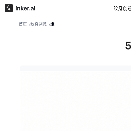
纹身创
首页
纹身创意
蛾
/
/