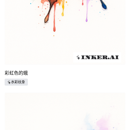
彩虹色的蛾
水彩纹身