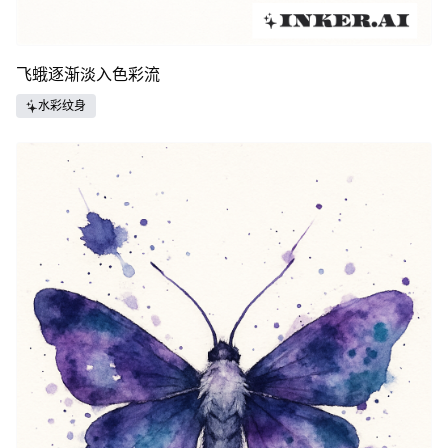
飞蛾逐渐淡入色彩流
水彩纹身