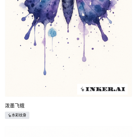
泼墨飞蛾
水彩纹身