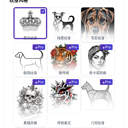
纹身风格
黑灰纹身
纯黑纹身
写实纹身
Pro
Pro
Pro
极简纹身
新传统
奇卡诺风格
Pro
Pro
Pro
素描风格
传统美式
几何纹身