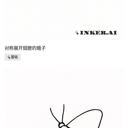
对称展开翅膀的蛾子
基础