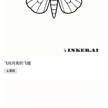
飞向月亮的飞蛾
基础