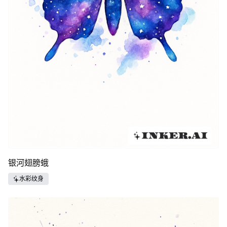
银河翅膀蛾
水彩纹身