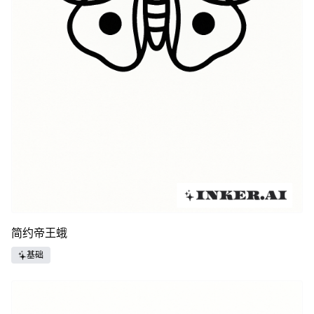
简约帝王蛾
基础