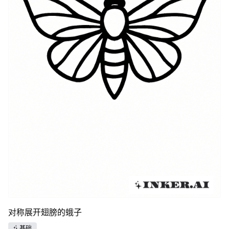
对称展开翅膀的蛾子
基础