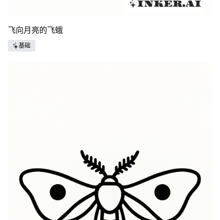
飞向月亮的飞蛾
基础