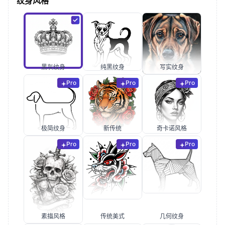
纹身风格
黑灰纹身
纯黑纹身
写实纹身
Pro
Pro
Pro
极简纹身
新传统
奇卡诺风格
Pro
Pro
Pro
素描风格
传统美式
几何纹身