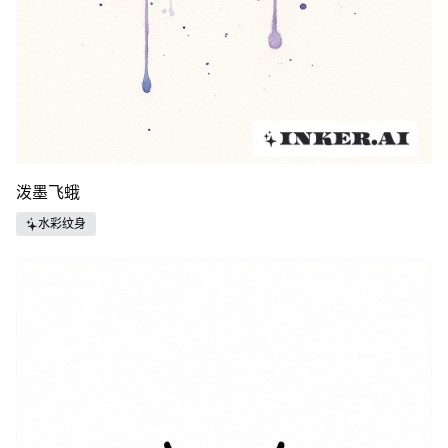
泼墨飞蛾
水彩纹身