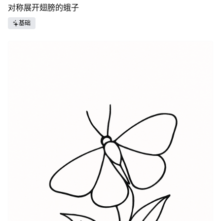
对称展开翅膀的蛾子
基础