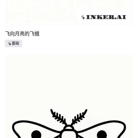
飞向月亮的飞蛾
基础