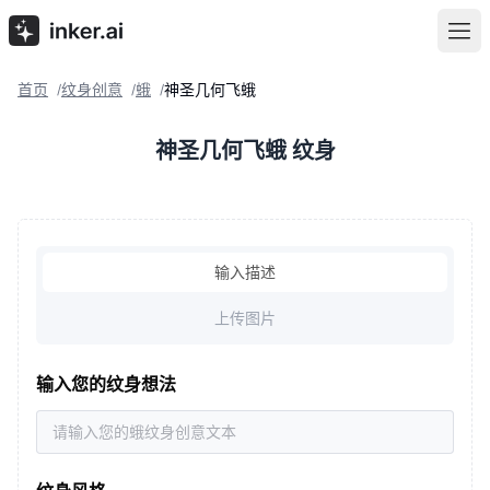
首页
纹身创意
蛾
神圣几何飞蛾
/
/
/
神圣几何飞蛾 纹身
输入描述
上传图片
输入您的纹身想法