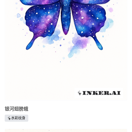
银河翅膀蛾
水彩纹身