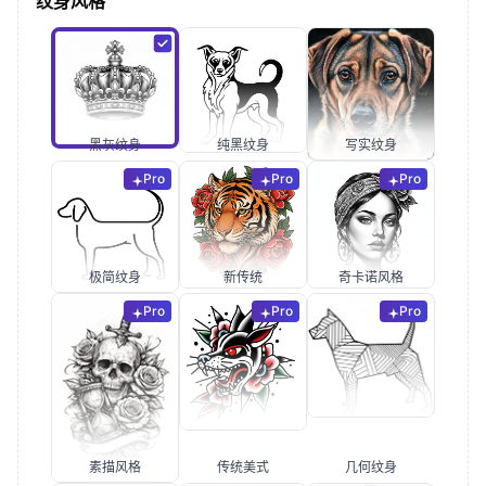
纹身风格
黑灰纹身
纯黑纹身
写实纹身
Pro
Pro
Pro
极简纹身
新传统
奇卡诺风格
Pro
Pro
Pro
素描风格
传统美式
几何纹身