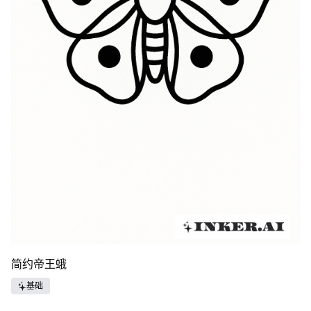
简约帝王蛾
基础