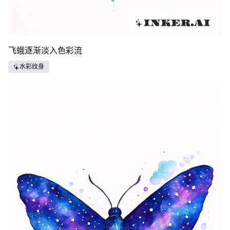
飞蛾逐渐淡入色彩流
水彩纹身