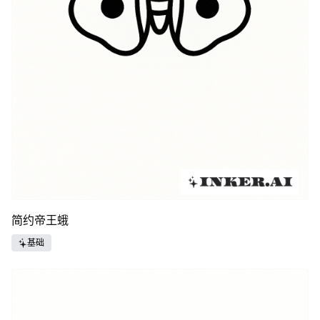
简约帝王蛾
基础