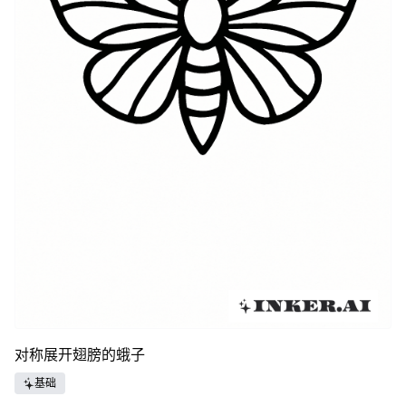
对称展开翅膀的蛾子
基础