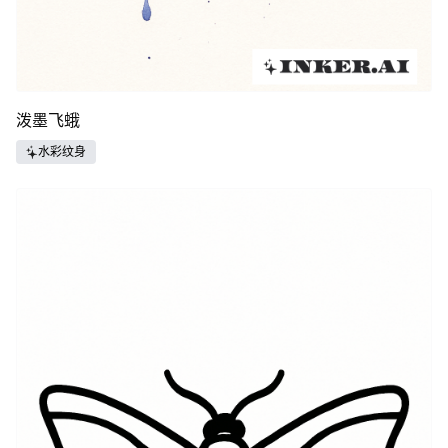
泼墨飞蛾
水彩纹身