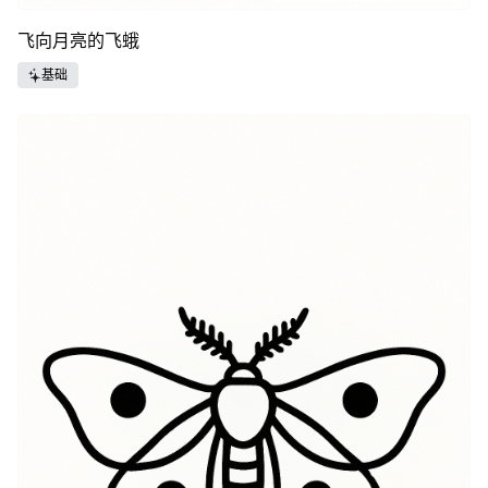
飞向月亮的飞蛾
基础