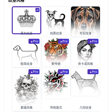
纹身风格
黑灰纹身
纯黑纹身
写实纹身
Pro
Pro
Pro
极简纹身
新传统
奇卡诺风格
Pro
Pro
Pro
素描风格
传统美式
几何纹身