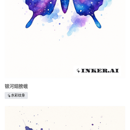
银河翅膀蛾
水彩纹身