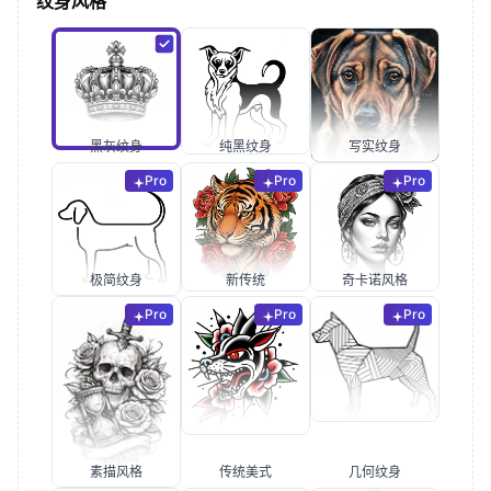
纹身风格
黑灰纹身
纯黑纹身
写实纹身
Pro
Pro
Pro
极简纹身
新传统
奇卡诺风格
Pro
Pro
Pro
素描风格
传统美式
几何纹身