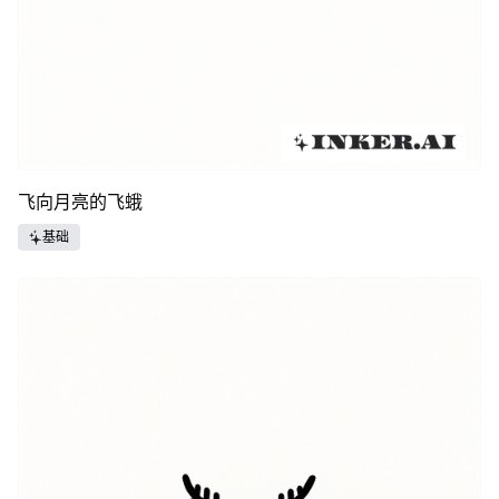
飞向月亮的飞蛾
基础