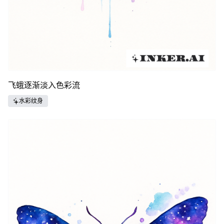
飞蛾逐渐淡入色彩流
水彩纹身