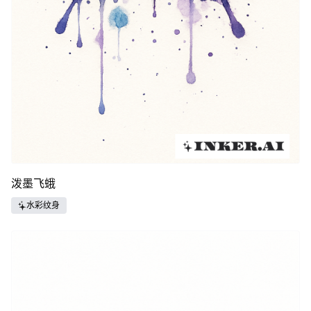
泼墨飞蛾
水彩纹身