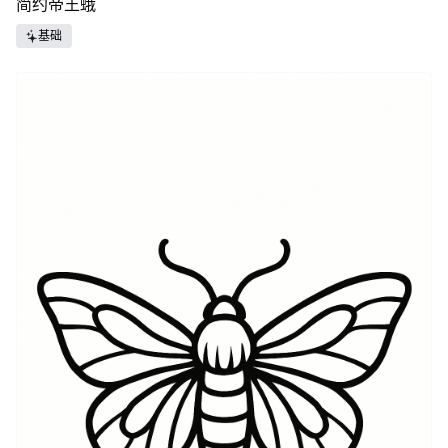
简约帝王蛾
基础