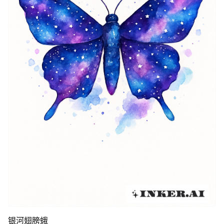
银河翅膀蛾