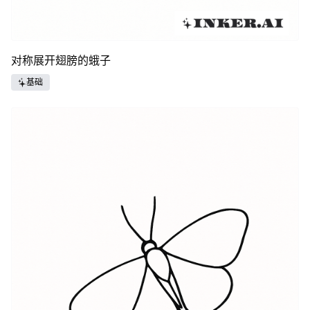
对称展开翅膀的蛾子
基础