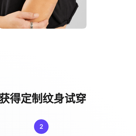
骤获得定制纹身试穿
2