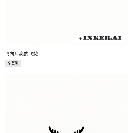
飞向月亮的飞蛾
基础