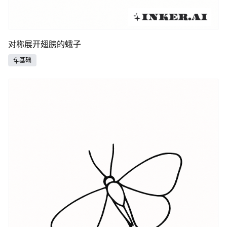
对称展开翅膀的蛾子
基础