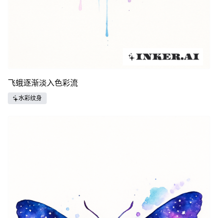
飞蛾逐渐淡入色彩流
水彩纹身