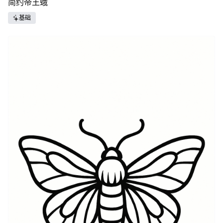
简约帝王蛾
基础