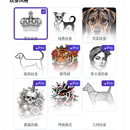
纹身风格
黑灰纹身
纯黑纹身
写实纹身
Pro
Pro
Pro
极简纹身
新传统
奇卡诺风格
Pro
Pro
Pro
素描风格
传统美式
几何纹身