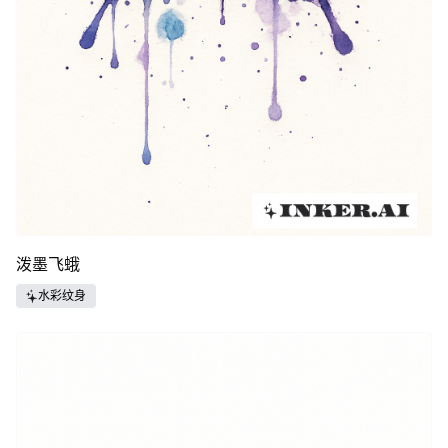
泼墨飞蛾
水彩纹身