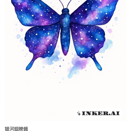
银河翅膀蛾