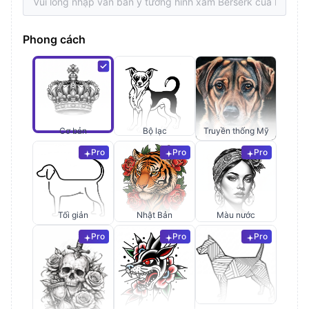
Phong cách
Cơ bản
Bộ lạc
Truyền thống Mỹ
Pro
Pro
Pro
Tối giản
Nhật Bản
Màu nước
Pro
Pro
Pro