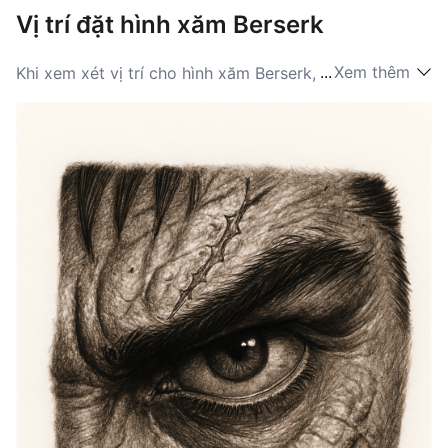
Vị trí đặt hình xăm Berserk
...
Xem thêm
Khi xem xét vị trí cho hình xăm Berserk, những khu
vực như cẳng tay, bắp tay, lưng hoặc ngực là những
lựa chọn phổ biến. Những vị trí này cung cấp không
gian rộng rãi cho các tác phẩm nghệ thuật chi tiết có
thể bao gồm các biểu tượng mang tính biểu tượng như
Dấu Ấn Hy Sinh hoặc thanh kiếm diệt rồng của Guts.
Một bề mặt lớn cho phép các thiết kế tinh xảo thực sự
nắm bắt được tinh thần của những ý tưởng về Berserk.
Những người yêu thích xăm hình thường chọn những
khu vực này vì sự nổi bật của chúng, cho phép họ thể
hiện niềm đam mê cho series với niềm tự hào. Ngoài
ra, một số người có thể thích vị trí tinh tế hơn, như ở
cổ tay hoặc sau tai, mang lại một dấu ấn cá nhân hơn.
Dù lựa chọn như thế nào, mỗi vị trí đều nhằm làm nổi
bật sự kết nối của người mang với những chủ đề mạnh
mẽ được thể hiện trong vũ trụ Berserk.