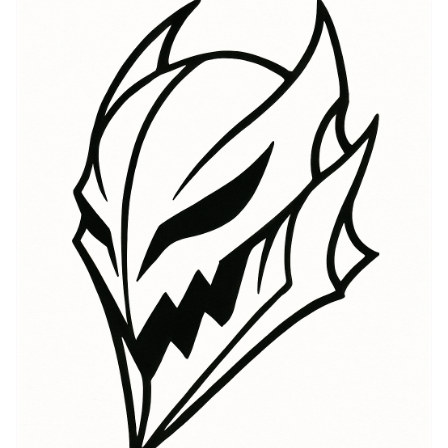
một người đối với những mục tiêu của mình, phản ánh
cuộc đời của nhân vật chính Guts. Biểu tượng của
Berserk khám phá ý tưởng chiến đấu chống lại những
nguy cơ áp đảo, vượt qua những con quỷ cá nhân, và
sự song hành của bản chất con người. Khi một người
chọn xăm hình Berserk, đó là cách tôn vinh sức mạnh
kiên cường đối mặt với nghịch cảnh và cuộc chiến vì
những khát vọng của mình, vang vọng hành trình
thường đầy thử thách trong bộ phim. Thêm vào đó, nó
đại diện cho trận chiến vĩnh cửu giữa ánh sáng và
bóng tối, một chủ đề trung tâm trong Berserk, càng
làm phong phú thêm ý nghĩa của nó. Những yếu tố này
kết hợp để tạo nên một biểu hiện mạnh mẽ của sức
mạnh nội tâm, khiến hình xăm Berserk không chỉ là
một tác phẩm nghệ thuật, mà còn là một biểu tượng
cá nhân của hành trình và quyết tâm của người mang.