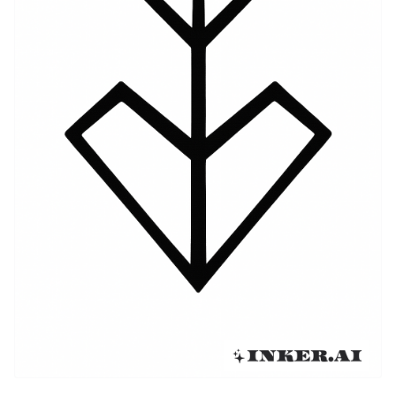
Sinh biểu tượng hoặc thanh kiếm diệt rồng đáng sợ.
Những yếu tố này vang dội với những người cảm thấy
có sự liên kết với cuộc đấu tranh và chiến thắng sâu
sắc của Guts, truyền cảm hứng cho họ tưởng niệm
những khoảnh khắc như vậy qua mực xăm. Khi Berserk
phát triển, những ý tưởng xăm xung quanh cũng vậy,
với người hâm mộ sáng tạo ra những diễn giải và thiết
kế độc đáo phản ánh hiểu biết cá nhân của họ về
series. Sự tiến hóa này thể hiện ảnh hưởng lâu dài và
sự tận tụy của cộng đồng người hâm mộ.