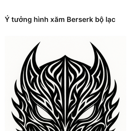
Ý tưởng hình xăm Berserk bộ lạc