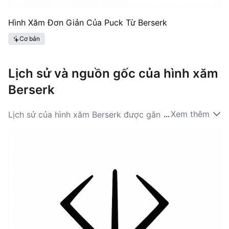
Hình Xăm Đơn Giản Của Puck Từ Berserk
Cơ bản
Lịch sử và nguồn gốc của hình xăm
Berserk
...
Xem thêm
Lịch sử của hình xăm Berserk được gắn bó sâu sắc với
truyền thuyết của bộ manga mang tính đột phá của
Kentaro Miura, lần đầu tiên được xuất bản vào năm
1989. Khi người hâm mộ đã đón nhận các câu chuyện
phong phú và sự phát triển phức tạp của nhân vật
trong nhiều thập kỷ, những ý tưởng về Berserk đã phát
triển thành vô số hình thức biểu đạt nghệ thuật, bao
gồm cả nghệ thuật xăm mình. Hình ảnh liên quan đến
Berserk thường lấy cảm hứng từ những khoảnh khắc
quan trọng trong series, chẳng hạn như Dấu Ấn Hy