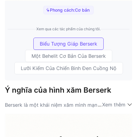
Phong cách:
Cơ bản
Xem qua các tác phẩm của chúng tôi.
Biểu Tượng Giáp Berserk
Một Behelit Cơ Bản Của Berserk
Lưỡi Kiếm Của Chiến Binh Đen Cuồng Nộ
Ý nghĩa của hình xăm Berserk
...
Xem thêm
Berserk là một khái niệm xăm mình mạnh mẽ và đầy ý
nghĩa, có sức vang dội sâu sắc đối với người hâm mộ
của bộ manga và anime mang tính biểu tượng. Thuật
ngữ 'Berserk' thể hiện các chủ đề về cơn thịnh nộ,
cuộc đấu tranh, và sự theo đuổi không ngừng nghỉ của