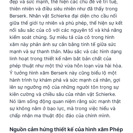
đẹp và sức mạnh, thể hiện các chủ đề về trí tuệ,
thiên nhiên và điều siêu nhiên như đã thấy trong
Berserk. Nhân vật Schierke đại diện cho cầu nối
giữa thế giới tự nhiên và phù phép, thể hiện sự kết
nối sâu sắc của cô với các nguyên tố và khả năng
kiểm soát chúng. Sự miêu tả của cô trong hình
xăm này phản ánh sự cân bằng tinh tế giữa sức
mạnh và sự thanh thản. Màu sắc và các hình dạng
linh hoạt trong thiết kế nắm bắt bản chất của
phép thuật như một thứ vừa hỗn loạn vừa hài hòa.
Ý tưởng hình xăm Berserk này cũng biểu lộ một
hành trình tự khám phá và sức mạnh cá nhân, gợi
lên sự ngưỡng mộ của những người tôn trọng sự
kiên cường và chiều sâu của nhân vật Schierke.
Nó làm sống động quan niệm rằng sức mạnh thật
sự không nằm ở bạo lực, mà trong việc hiểu và
chấp nhận ma thuật độc đáo của chính mình.
Nguồn cảm hứng thiết kế của hình xăm Phép