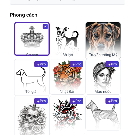
Phong cách
Cơ bản
Bộ lạc
Truyền thống Mỹ
Pro
Pro
Pro
Tối giản
Nhật Bản
Màu nước
Pro
Pro
Pro