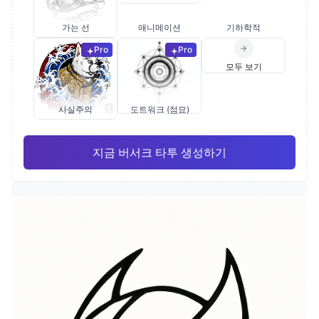
가는 선
애니메이션
기하학적
Pro
Pro
모두 보기
사실주의
도트워크 (점묘)
지금 버서크 타투 생성하기