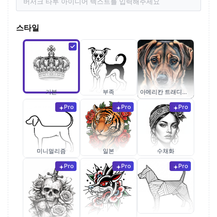
스타일
기본
부족
아메리칸 트래디셔널
Pro
Pro
Pro
미니멀리즘
일본
수채화
Pro
Pro
Pro