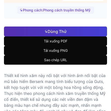
Phong cách:
Phong cách truyền thống Mỹ
Dùng Thử
Tải xuống PDF
Tải xuống PNG
Sao chép URL
Thiết kế hình xăm này nổi bật với hình ảnh nổi bật của
mũ bảo hiểm Berserk mang tính biểu tượng của Guts,
kết hợp tuyệt vời với một bông hoa hồng sống động.
Thực hiện theo phong cách hình xăm truyền thống Mỹ
cổ điển, thiết kế sử dụng các nét viền đen đậm và
bảng màu hạn chế nhưng đầy sức mạnh, nhấn mạnh