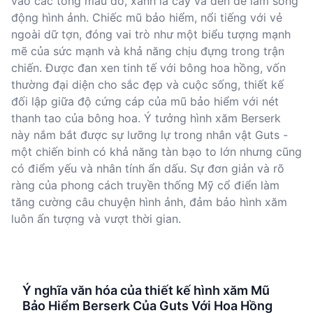
vào các tông màu đỏ, xanh lá cây và đen để làm sống
động hình ảnh. Chiếc mũ bảo hiểm, nổi tiếng với vẻ
ngoài dữ tợn, đóng vai trò như một biểu tượng mạnh
mẽ của sức mạnh và khả năng chịu đựng trong trận
chiến. Được đan xen tinh tế với bông hoa hồng, vốn
thường đại diện cho sắc đẹp và cuộc sống, thiết kế
đối lập giữa độ cứng cáp của mũ bảo hiểm với nét
thanh tao của bông hoa. Ý tưởng hình xăm Berserk
này nắm bắt được sự lưỡng lự trong nhân vật Guts -
một chiến binh có khả năng tàn bạo to lớn nhưng cũng
có điểm yếu và nhân tính ẩn dấu. Sự đơn giản và rõ
ràng của phong cách truyền thống Mỹ cổ điển làm
tăng cường câu chuyện hình ảnh, đảm bảo hình xăm
luôn ấn tượng và vượt thời gian.
Ý nghĩa văn hóa của thiết kế hình xăm Mũ
Bảo Hiểm Berserk Của Guts Với Hoa Hồng