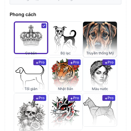
Phong cách
Cơ bản
Bộ lạc
Truyền thống Mỹ
Pro
Pro
Pro
Tối giản
Nhật Bản
Màu nước
Pro
Pro
Pro