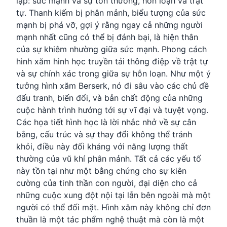
lập: sức mạnh và sự tổn thương, hỗn loạn và trật
tự. Thanh kiếm bị phân mảnh, biểu tượng của sức
mạnh bị phá vỡ, gợi ý rằng ngay cả những người
mạnh nhất cũng có thể bị đánh bại, là hiện thân
của sự khiêm nhường giữa sức mạnh. Phong cách
hình xăm hình học truyền tải thông điệp về trật tự
và sự chính xác trong giữa sự hỗn loạn. Như một ý
tưởng hình xăm Berserk, nó đi sâu vào các chủ đề
đấu tranh, biến đổi, và bản chất động của những
cuộc hành trình hướng tới sự vĩ đại và tuyệt vọng.
Các họa tiết hình học là lời nhắc nhở về sự cân
bằng, cấu trúc và sự thay đổi không thể tránh
khỏi, điều này đối kháng với năng lượng thất
thường của vũ khí phân mảnh. Tất cả các yếu tố
này tồn tại như một bằng chứng cho sự kiên
cường của tinh thần con người, đại diện cho cả
những cuộc xung đột nội tại lẫn bên ngoài mà một
người có thể đối mặt. Hình xăm này không chỉ đơn
thuần là một tác phẩm nghệ thuật mà còn là một