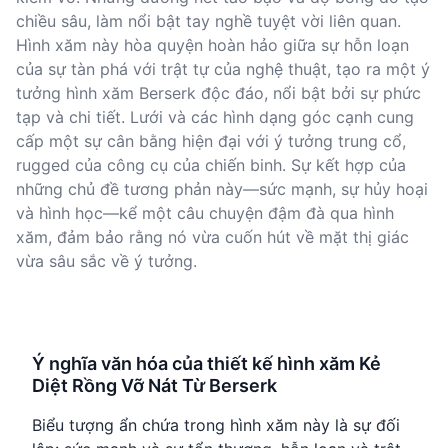
chiều sâu, làm nổi bật tay nghề tuyệt vời liên quan.
Hình xăm này hòa quyện hoàn hảo giữa sự hỗn loạn
của sự tàn phá với trật tự của nghệ thuật, tạo ra một ý
tưởng hình xăm Berserk độc đáo, nổi bật bởi sự phức
tạp và chi tiết. Lưới và các hình dạng góc cạnh cung
cấp một sự cân bằng hiện đại với ý tưởng trung cổ,
rugged của công cụ của chiến binh. Sự kết hợp của
những chủ đề tương phản này—sức mạnh, sự hủy hoại
và hình học—kể một câu chuyện đậm đà qua hình
xăm, đảm bảo rằng nó vừa cuốn hút về mặt thị giác
vừa sâu sắc về ý tưởng.
Ý nghĩa văn hóa của thiết kế hình xăm Kẻ
Diệt Rồng Vỡ Nát Từ Berserk
Biểu tượng ẩn chứa trong hình xăm này là sự đối