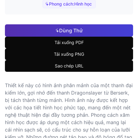
Phong cách:
Hình học
Dùng Thử
Tải xuống PDF
Tải xuống PNG
Sao chép URL
Thiết kế này có hình ảnh phân mảnh của một thanh đại
kiếm lớn, gợi nhớ đến thanh Dragonslayer từ Berserk,
bị tách thành từng mảnh. Hình ảnh này được kết hợp
với các họa tiết hình học phức tạp, mang đến một nét
nghệ thuật hiện đại đầy tương phản. Phong cách xăm
hình học được áp dụng một cách hiệu quả, mang lại
cái nhìn sạch sẽ, có cấu trúc cho sự hỗn loạn của lưỡi
kiếm vỡ. Những đường nét táo bạo và độ bóng đổ tạo