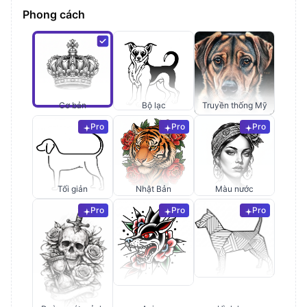
Phong cách
Cơ bản
Bộ lạc
Truyền thống Mỹ
Pro
Pro
Pro
Tối giản
Nhật Bản
Màu nước
Pro
Pro
Pro