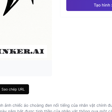
Tạo hình 
Nhật Bản
Màu 
Pro
Hình học
Chân 
Sao chép URL
ình ảnh chiếc áo choàng đen nổi tiếng của nhân vật chính 
k này nắm bắt được tinh thần của nhân vật thông qua một c