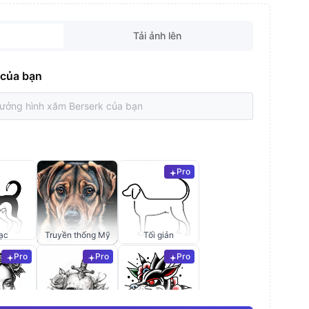
Tải ảnh lên
 của bạn
Pro
ạc
Truyền thống Mỹ
Tối giản
Pro
Pro
Pro