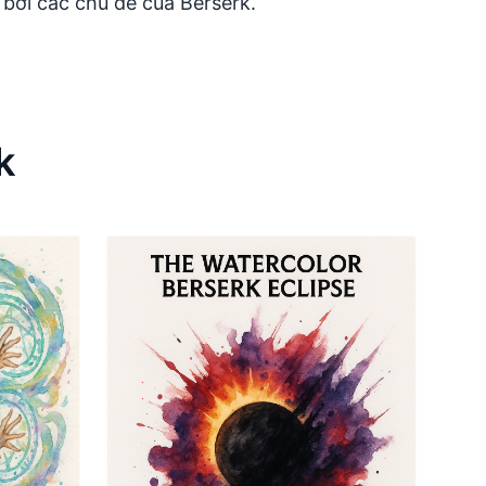
bởi các chủ đề của Berserk.
k