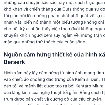
những câu chuyện sâu sắc này một cách trực quan
khó khăn và chiến thắng của Guts thông qua sự đơn
tối giản nói lên những phẩm chất phổ quát về sự c
nhân vật, biến nó thành một biểu tượng không ch
cho bất kỳ ai nhận thấy việc theo đuổi không ngừ
khuyến khích người xem suy ngẫm về những trận c
mặc qua những thử thách của cuộc sống.
Nguồn cảm hứng thiết kế của hình x
Berserk
Hình xăm này lấy cảm hứng từ hình ảnh mang tính b
vào chiếc áo choàng đặc trưng của Kiếm sĩ Đen. Thi
đen tối và mãnh liệt được tạo ra bởi Kentaro Miur
qua lăng kính của nghệ thuật tối giản. Bằng cách t
trùm được bản chất và cường độ của câu chuyện, l