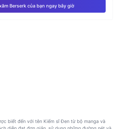
xăm Berserk của bạn ngay bây giờ
nước
Đường nét mảnh
Anime
Pro
Pro
Xem tất cả
thực
Dotwork (Chấm)
được biết đến với tên Kiếm sĩ Đen từ bộ manga và
ách diễn đạt đơn giản, sử dụng những đường nét và