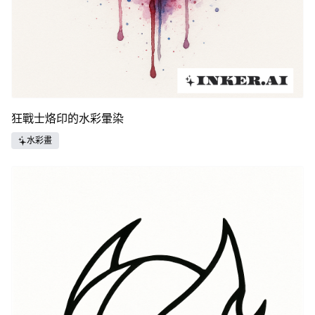
狂戰士烙印的水彩暈染
水彩畫