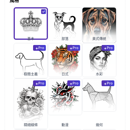
風格
基本
部落
美式傳統
Pro
Pro
Pro
極簡主義
日式
水彩
Pro
Pro
Pro
精細線條
動漫
幾何