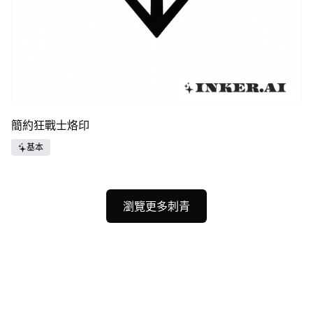
簡約狂戰士烙印
基本
瀏覽更多刺青