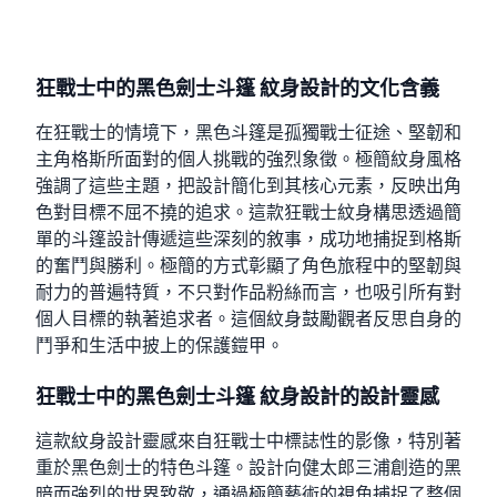
狂戰士中的黑色劍士斗篷 紋身設計的文化含義
在狂戰士的情境下，黑色斗篷是孤獨戰士征途、堅韌和
主角格斯所面對的個人挑戰的強烈象徵。極簡紋身風格
強調了這些主題，把設計簡化到其核心元素，反映出角
色對目標不屈不撓的追求。這款狂戰士紋身構思透過簡
單的斗篷設計傳遞這些深刻的敘事，成功地捕捉到格斯
的奮鬥與勝利。極簡的方式彰顯了角色旅程中的堅韌與
耐力的普遍特質，不只對作品粉絲而言，也吸引所有對
個人目標的執著追求者。這個紋身鼓勵觀者反思自身的
鬥爭和生活中披上的保護鎧甲。
狂戰士中的黑色劍士斗篷 紋身設計的設計靈感
這款紋身設計靈感來自狂戰士中標誌性的影像，特別著
重於黑色劍士的特色斗篷。設計向健太郎三浦創造的黑
暗而強烈的世界致敬，通過極簡藝術的視角捕捉了整個