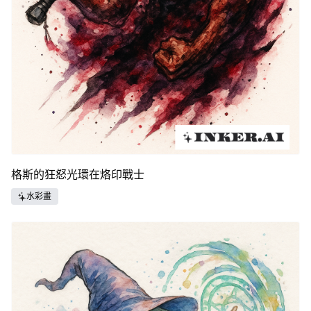
格斯的狂怒光環在烙印戰士
水彩畫