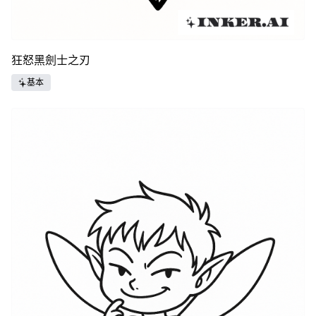
狂怒黑劍士之刃
基本