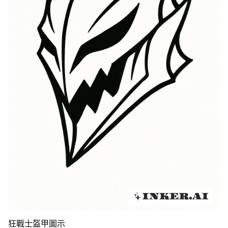
狂戰士盔甲圖示