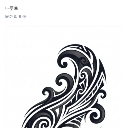
나루토
56개의 타투