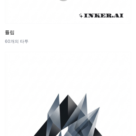
튤립
60개의 타투