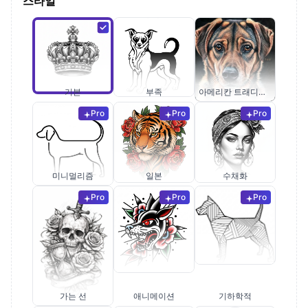
스타일
기본
부족
아메리칸 트래디셔널
Pro
Pro
Pro
미니멀리즘
일본
수채화
Pro
Pro
Pro
가는 선
애니메이션
기하학적