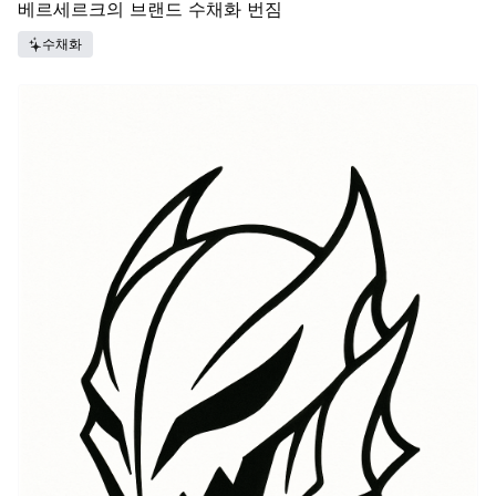
베르세르크의 브랜드 수채화 번짐
수채화