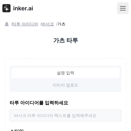
홈
타투 아이디어
버서크
가츠
/
/
/
가츠 타투
설명 입력
이미지 업로드
타투 아이디어를 입력하세요