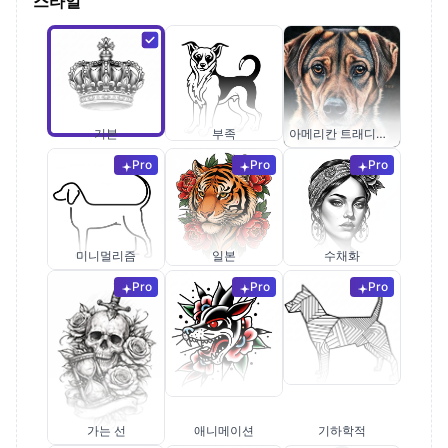
스타일
기본
부족
아메리칸 트래디셔널
Pro
Pro
Pro
미니멀리즘
일본
수채화
Pro
Pro
Pro
가는 선
애니메이션
기하학적