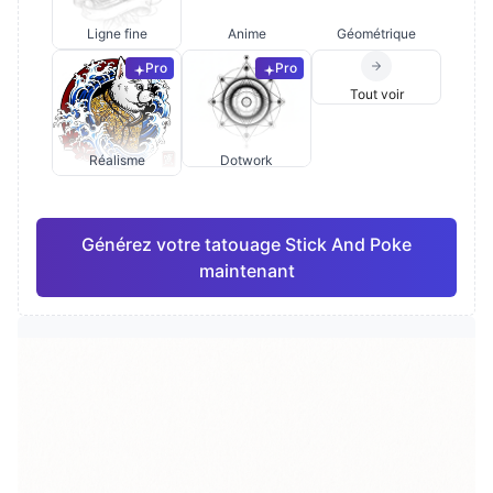
Ligne fine
Anime
Géométrique
Pro
Pro
Tout voir
Réalisme
Dotwork
Générez votre tatouage Stick And Poke
maintenant