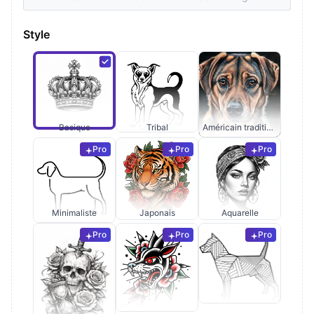
Style
Basique
Tribal
Américain traditionnel
Pro
Pro
Pro
Minimaliste
Japonais
Aquarelle
Pro
Pro
Pro