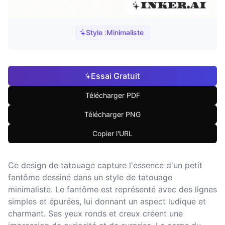
Style :
Minimaliste
Essai Gratuit
Télécharger PDF
Télécharger PNG
Copier l'URL
Ce design de tatouage capture l'essence d'un petit
fantôme dessiné dans un style de tatouage
minimaliste. Le fantôme est représenté avec des lignes
simples et épurées, lui donnant un aspect ludique et
charmant. Ses yeux ronds et creux créent une