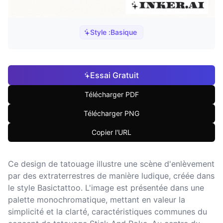
Style :
Basique
Essai Gratuit
Télécharger PDF
Télécharger PNG
Copier l'URL
Ce design de tatouage illustre une scène d'enlèvement
par des extraterrestres de manière ludique, créée dans
le style Basictattoo. L'image est présentée dans une
palette monochromatique, mettant en valeur la
simplicité et la clarté, caractéristiques communes du