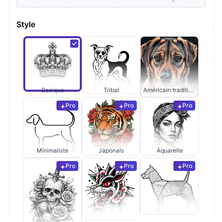
Style
Basique
Tribal
Américain traditionnel
Pro
Pro
Pro
Minimaliste
Japonais
Aquarelle
Pro
Pro
Pro