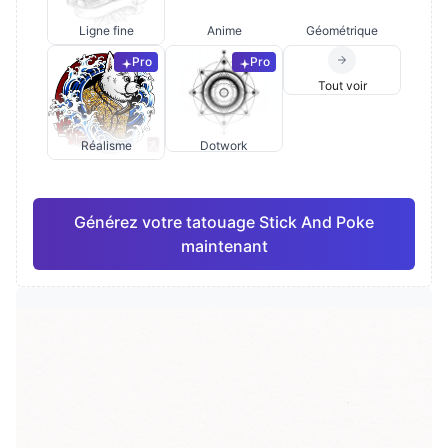
Ligne fine
Anime
Géométrique
Pro
Pro
Tout voir
Réalisme
Dotwork
Générez votre tatouage Stick And Poke
maintenant