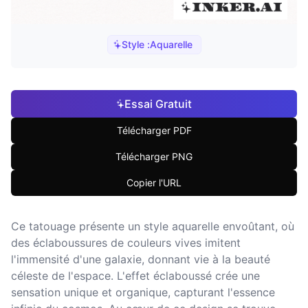
Style :
Aquarelle
Essai Gratuit
Télécharger PDF
Télécharger PNG
Copier l'URL
Ce tatouage présente un style aquarelle envoûtant, où
des éclaboussures de couleurs vives imitent
l'immensité d'une galaxie, donnant vie à la beauté
céleste de l'espace. L'effet éclaboussé crée une
sensation unique et organique, capturant l'essence