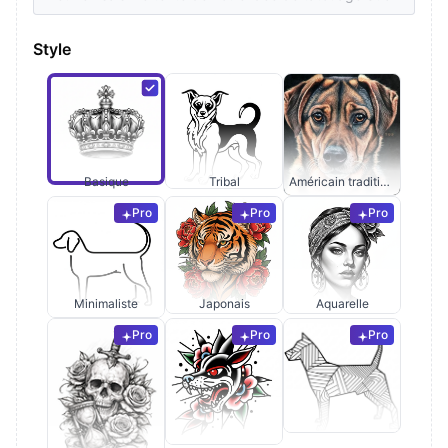
Style
Basique
Tribal
Américain traditionnel
Pro
Pro
Pro
Minimaliste
Japonais
Aquarelle
Pro
Pro
Pro