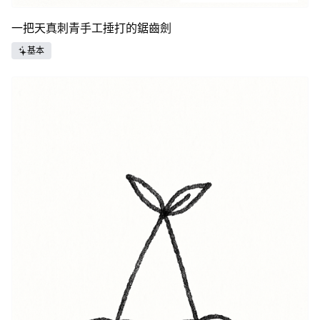
一把天真刺青手工捶打的鋸齒劍
基本