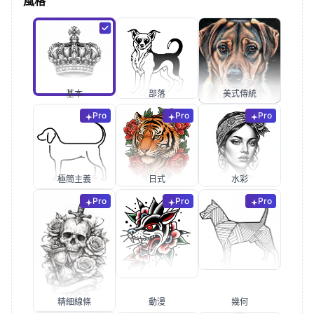
風格
基本
部落
美式傳統
Pro
Pro
Pro
極簡主義
日式
水彩
Pro
Pro
Pro
精細線條
動漫
幾何