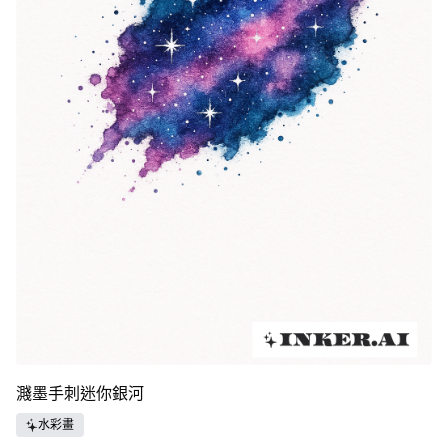
濺墨手刺迷你銀河
水彩畫