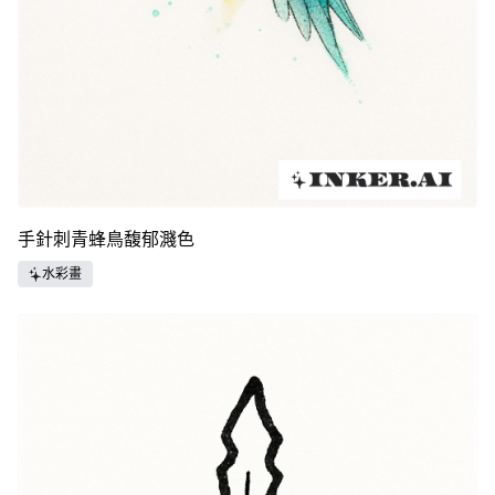
手針刺青蜂鳥馥郁濺色
水彩畫