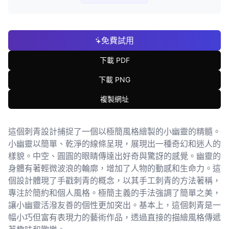
免費試用
下載 PDF
下載 PNG
複製網址
這個刺青設計捕捉了一個以極簡風格繪製的小幽靈的精髓。
小幽靈以簡單、乾淨的線條呈現，展現出一種奇幻和迷人的
樣貌。中空、圓圓的眼睛傳達出好奇與驚訝的感覺。幽靈的
身體有著輕微波浪的輪廓，增加了人物的動感和生命力。這
個設計體現了手戳刺青的概念，以其手工刺青的方法著稱，
專注於簡約和個人風格。極簡主義的手法強調了簡單之美，
讓小幽靈活潑友善的個性更加突出。基本上，這個刺青是一
幅小巧但富有表現力的藝術作品，透過直接的描繪風格傳遞