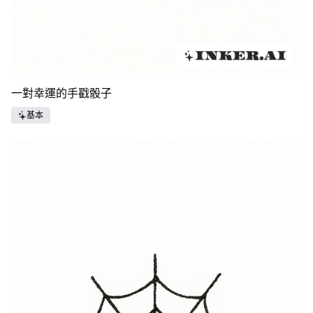
一對幸運的手戳骰子
基本