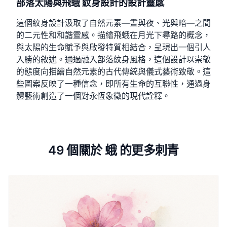
部落太陽與飛蛾 紋身設計的設計靈感
這個紋身設計汲取了自然元素—晝與夜、光與暗—之間
的二元性和和諧靈感。描繪飛蛾在月光下尋路的概念，
與太陽的生命賦予與啟發特質相結合，呈現出一個引人
入勝的敘述。通過融入部落紋身風格，這個設計以崇敬
的態度向描繪自然元素的古代傳統與儀式藝術致敬。這
些圖案反映了一種信念，即所有生命的互聯性，通過身
體藝術創造了一個對永恆象徵的現代詮釋。
49 個關於 蛾 的更多刺青