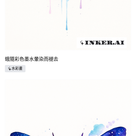
蛾隨彩色墨水暈染而褪去
水彩畫