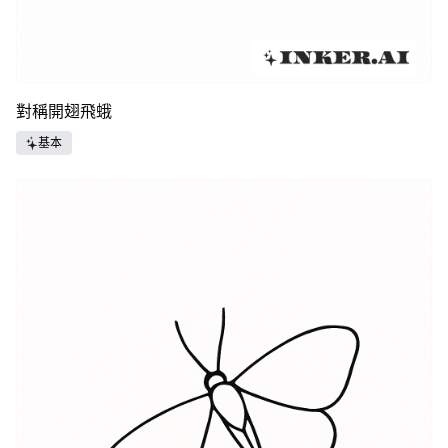
對稱開翅飛蛾
基本