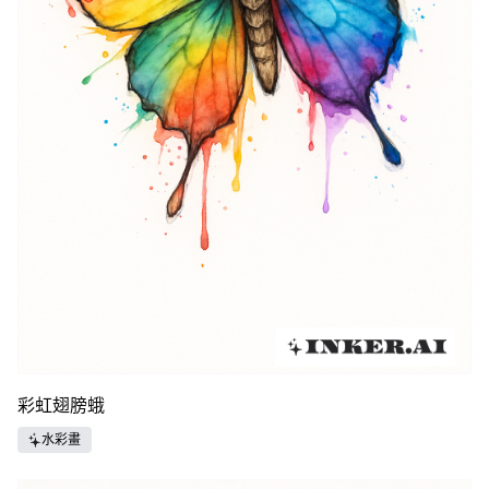
彩虹翅膀蛾
水彩畫