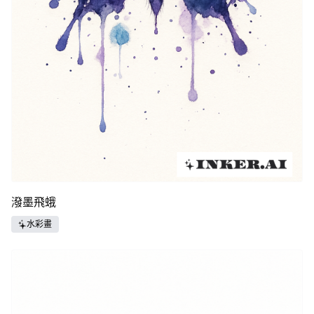
潑墨飛蛾
水彩畫