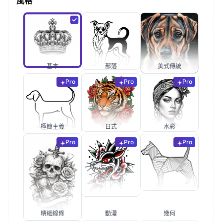
風格
基本
部落
美式傳統
Pro
Pro
Pro
極簡主義
日式
水彩
Pro
Pro
Pro
精細線條
動漫
幾何