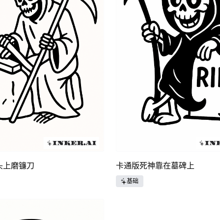
头上磨镰刀
卡通版死神靠在墓碑上
基础