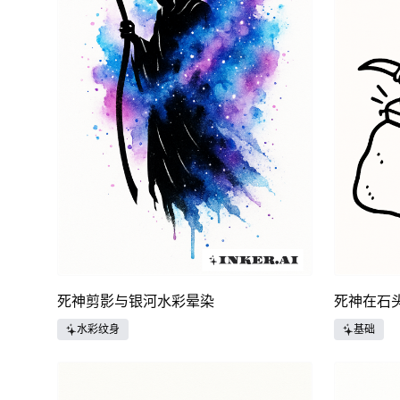
死神剪影与银河水彩晕染
死神在石
水彩纹身
基础