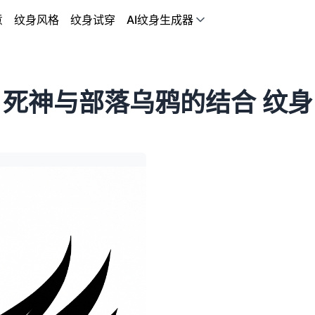
意
纹身风格
纹身试穿
AI纹身生成器
死神与部落乌鸦的结合 纹身