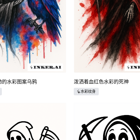
动的水彩图案乌鸦
泼洒着血红色水彩的死神
水彩纹身