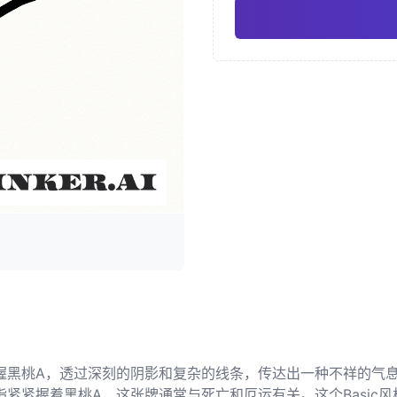
新传统
奇卡诺
Pro
几何纹身
日式纹身 
握黑桃A，透过深刻的阴影和复杂的线条，传达出一种不祥的气
紧紧握着黑桃A，这张牌通常与死亡和厄运有关。这个Basic