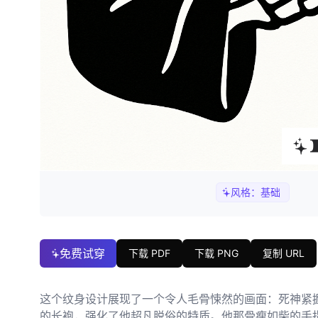
风格：
基础
免费试穿
下载 PDF
下载 PNG
复制 URL
这个纹身设计展现了一个令人毛骨悚然的画面：死神紧
的长袍，强化了他超凡脱俗的特质。他那骨瘦如柴的手指