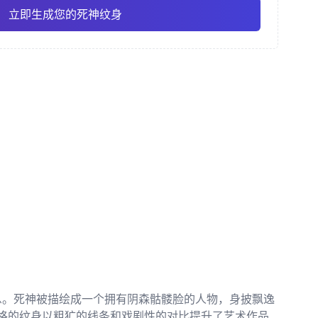
立即生成您的死神纹身
风格
素描风格
传统美式
Pro
Pro
查看全部
/ 和彫
点刺风格
息。死神被描绘成一个拥有阴森骷髅脸的人物，身披飘逸
风格的纹身以粗犷的线条和戏剧性的对比提升了艺术作品