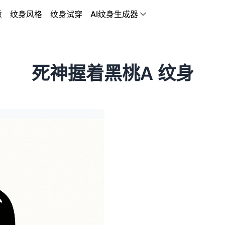
意
纹身风格
纹身试穿
AI纹身生成器
死神握着黑桃A 纹身