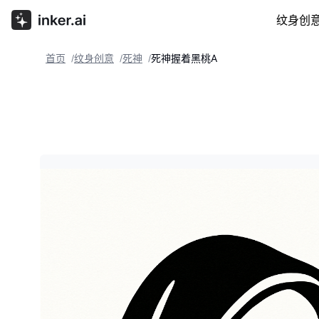
纹身创
首页
纹身创意
死神
死神握着黑桃A
/
/
/