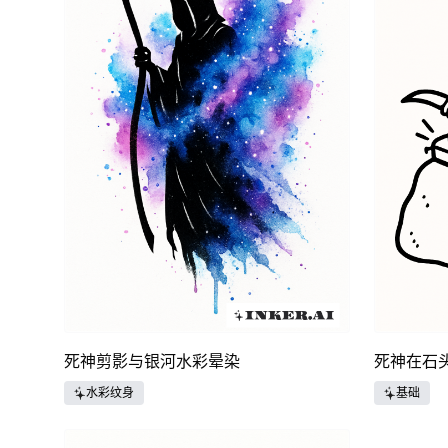
死神剪影与银河水彩晕染
死神在石
水彩纹身
基础