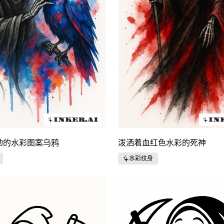
动的水彩图案乌鸦
泼洒着血红色水彩的死神
水彩纹身