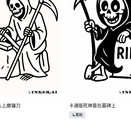
头上磨镰刀
卡通版死神靠在墓碑上
基础