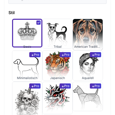
Stil
Basic
Tribal
American Traditional
Pro
Pro
Pro
Minimalistisch
Japanisch
Aquarell
Pro
Pro
Pro