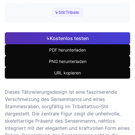
Stil:
Tribale
Kostenlos testen
PDF herunterladen
PNG herunterladen
URL kopieren
Dieses Tätowierungsdesign ist eine faszinierende
Verschmelzung des Sensenmanns und eines
Stammesraben, sorgfältig im Tribaltattoo-Stil
dargestellt. Die zentrale Figur zeigt die unheilvolle,
skelettartige Präsenz des Sensenmanns, nahtlos
integriert mit der eleganten und kraftvollen Form eines