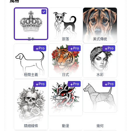
風格
基本
部落
美式傳統
Pro
Pro
Pro
極簡主義
日式
水彩
Pro
Pro
Pro
精細線條
動漫
幾何