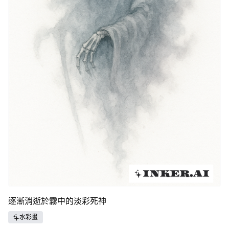
逐漸消逝於霧中的淡彩死神
水彩畫