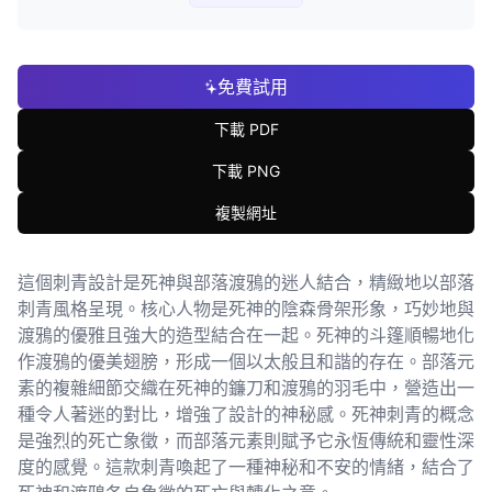
免費試用
下載 PDF
下載 PNG
複製網址
這個刺青設計是死神與部落渡鴉的迷人結合，精緻地以部落
刺青風格呈現。核心人物是死神的陰森骨架形象，巧妙地與
渡鴉的優雅且強大的造型結合在一起。死神的斗篷順暢地化
作渡鴉的優美翅膀，形成一個以太般且和諧的存在。部落元
素的複雜細節交織在死神的鐮刀和渡鴉的羽毛中，營造出一
種令人著迷的對比，增強了設計的神秘感。死神刺青的概念
是強烈的死亡象徵，而部落元素則賦予它永恆傳統和靈性深
度的感覺。這款刺青喚起了一種神秘和不安的情緒，結合了