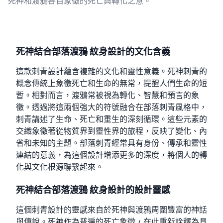
死神和渡鴉各自象徵的死亡與轉化之意。
死神結合部落渡鴉 紋身設計的文化含義
這款刺青設計蘊含複雜的文化和靈性意義。死神刺青的
概念傳統上象徵死亡和生命的無常，提醒人們生命的短
暫。相對而言，渡鴉常被視為轉化、智慧和預言的象
徵。透過將這兩個強大的符號融合在部落刺青風格中，
刺青講述了生命、死亡和重生的深刻循環。這些元素的
交織象徵著從物質界到靈性界的旅程，反映了變化、內
省和未知的主題。部落刺青經常具有身份、傳承和靈性
連結的意義，為這個設計增添更多的深度，將個人的轉
化與文化根源聯繫起來。
死神結合部落渡鴉 紋身設計的設計靈感
這個刺青設計的靈感來自於死神與渡鴉周圍豐富的神話
與傳說。死神作為普遍的死亡象徵，在此重新詮釋為具