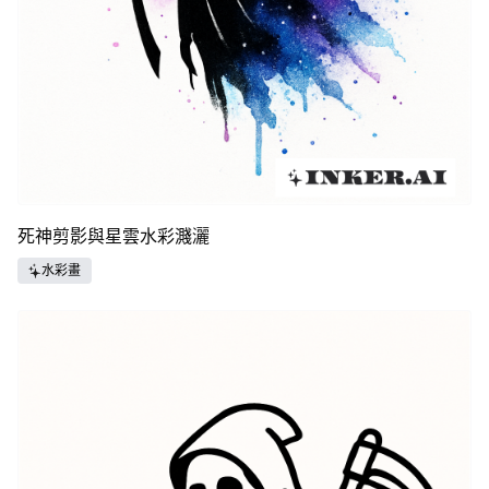
死神剪影與星雲水彩濺灑
水彩畫