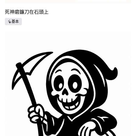
死神磨鐮刀在石頭上
基本