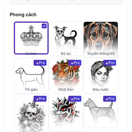
Phong cách
Cơ bản
Bộ lạc
Truyền thống Mỹ
Pro
Pro
Pro
Tối giản
Nhật Bản
Màu nước
Pro
Pro
Pro