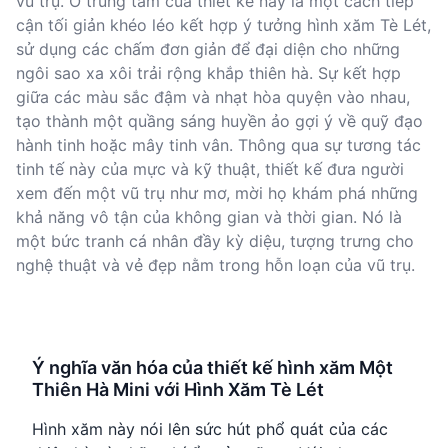
vũ trụ. Ở trung tâm của thiết kế này là một cách tiếp
cận tối giản khéo léo kết hợp ý tưởng hình xăm Tè Lét,
sử dụng các chấm đơn giản để đại diện cho những
ngôi sao xa xôi trải rộng khắp thiên hà. Sự kết hợp
giữa các màu sắc đậm và nhạt hòa quyện vào nhau,
tạo thành một quầng sáng huyền ảo gợi ý về quỹ đạo
hành tinh hoặc mây tinh vân. Thông qua sự tương tác
tinh tế này của mực và kỹ thuật, thiết kế đưa người
xem đến một vũ trụ như mơ, mời họ khám phá những
khả năng vô tận của không gian và thời gian. Nó là
một bức tranh cá nhân đầy kỳ diệu, tượng trưng cho
nghệ thuật và vẻ đẹp nằm trong hỗn loạn của vũ trụ.
Ý nghĩa văn hóa của thiết kế hình xăm Một
Thiên Hà Mini với Hình Xăm Tè Lét
Hình xăm này nói lên sức hút phổ quát của các