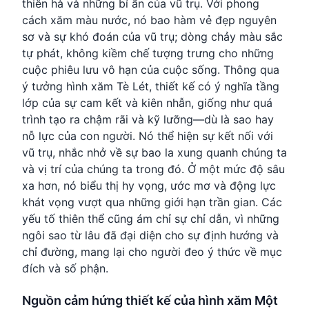
thiên hà và những bí ẩn của vũ trụ. Với phong
cách xăm màu nước, nó bao hàm vẻ đẹp nguyên
sơ và sự khó đoán của vũ trụ; dòng chảy màu sắc
tự phát, không kiềm chế tượng trưng cho những
cuộc phiêu lưu vô hạn của cuộc sống. Thông qua
ý tưởng hình xăm Tè Lét, thiết kế có ý nghĩa tầng
lớp của sự cam kết và kiên nhẫn, giống như quá
trình tạo ra chậm rãi và kỹ lưỡng—dù là sao hay
nỗ lực của con người. Nó thể hiện sự kết nối với
vũ trụ, nhắc nhở về sự bao la xung quanh chúng ta
và vị trí của chúng ta trong đó. Ở một mức độ sâu
xa hơn, nó biểu thị hy vọng, ước mơ và động lực
khát vọng vượt qua những giới hạn trần gian. Các
yếu tố thiên thể cũng ám chỉ sự chỉ dẫn, vì những
ngôi sao từ lâu đã đại diện cho sự định hướng và
chỉ đường, mang lại cho người đeo ý thức về mục
đích và số phận.
Nguồn cảm hứng thiết kế của hình xăm Một