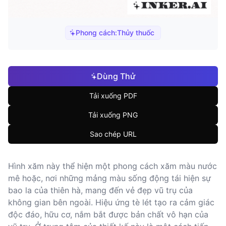
Phong cách:
Thủy thuốc
Dùng Thử
Tải xuống PDF
Tải xuống PNG
Sao chép URL
Hình xăm này thể hiện một phong cách xăm màu nước
mê hoặc, nơi những mảng màu sống động tái hiện sự
bao la của thiên hà, mang đến vẻ đẹp vũ trụ của
không gian bên ngoài. Hiệu ứng tè lét tạo ra cảm giác
độc đáo, hữu cơ, nắm bắt được bản chất vô hạn của