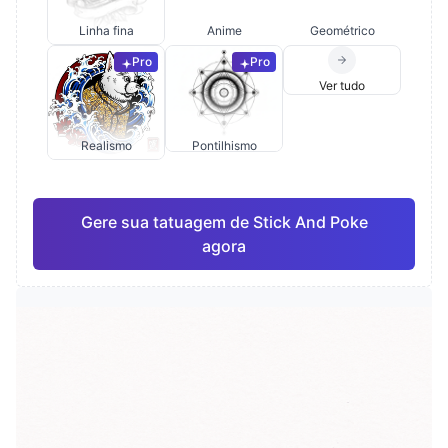
Linha fina
Anime
Geométrico
Pro
Pro
Ver tudo
Realismo
Pontilhismo
Gere sua tatuagem de Stick And Poke
agora