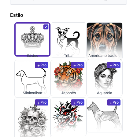
Estilo
Básico
Tribal
Americano tradicional
Pro
Pro
Pro
Minimalista
Japonês
Aquarela
Pro
Pro
Pro