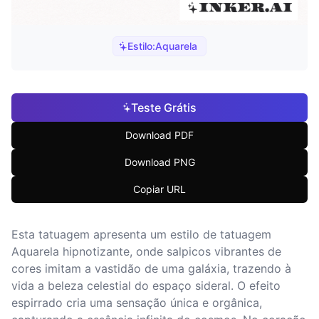
Estilo:
Aquarela
Teste Grátis
Download PDF
Download PNG
Copiar URL
Esta tatuagem apresenta um estilo de tatuagem
Aquarela hipnotizante, onde salpicos vibrantes de
cores imitam a vastidão de uma galáxia, trazendo à
vida a beleza celestial do espaço sideral. O efeito
espirrado cria uma sensação única e orgânica,