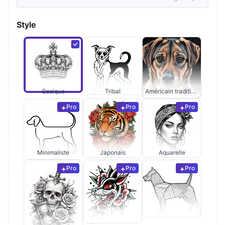
Style
Basique
Tribal
Américain traditionnel
Pro
Pro
Pro
Minimaliste
Japonais
Aquarelle
Pro
Pro
Pro