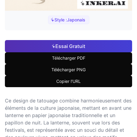
Style :
Japonais
Essai Gratuit
Télécharger PDF
Télécharger PNG
Copier l'URL
Ce design de tatouage combine harmonieusement des
éléments de la culture japonaise, mettant en avant une
lanterne en papier japonaise traditionnelle et un
papillon de nuit. La lanterne, souvent vue lors des
festivals, est représentée avec un souci du détail et