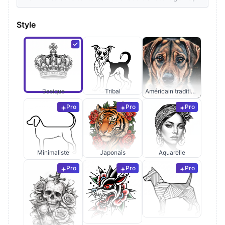
Style
Basique
Tribal
Américain traditionnel
Pro
Pro
Pro
Minimaliste
Japonais
Aquarelle
Pro
Pro
Pro