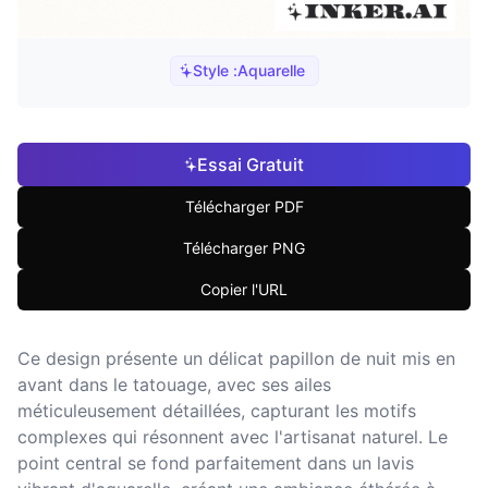
Style :
Aquarelle
Essai Gratuit
Télécharger PDF
Télécharger PNG
Copier l'URL
Ce design présente un délicat papillon de nuit mis en
avant dans le tatouage, avec ses ailes
méticuleusement détaillées, capturant les motifs
complexes qui résonnent avec l'artisanat naturel. Le
point central se fond parfaitement dans un lavis