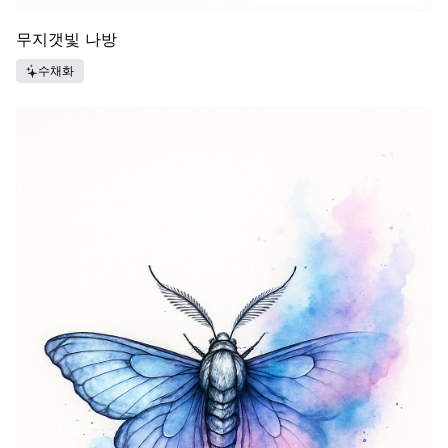
무지갯빛 나방
수채화