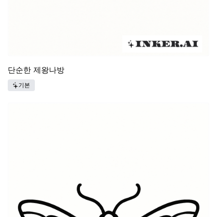
단순한 제왕나방
기본