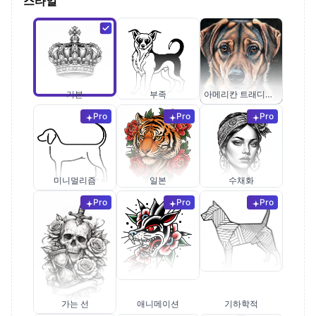
스타일
기본
부족
아메리칸 트래디셔널
Pro
Pro
Pro
미니멀리즘
일본
수채화
Pro
Pro
Pro
가는 선
애니메이션
기하학적