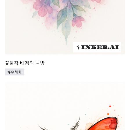
꽃물감 배경의 나방
수채화