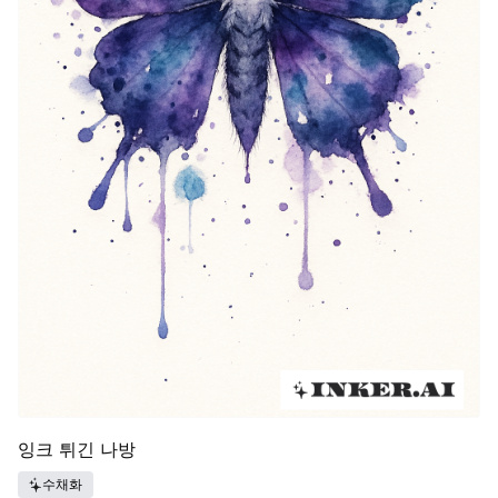
잉크 튀긴 나방
수채화