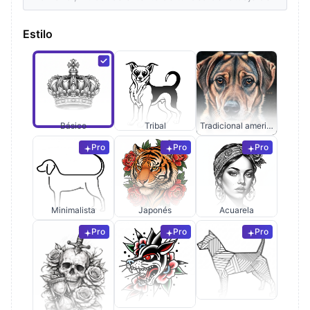
Estilo
Básico
Tribal
Tradicional americano
Pro
Pro
Pro
Minimalista
Japonés
Acuarela
Pro
Pro
Pro