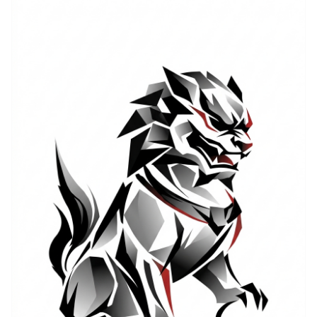
persönliche Grenzen zu markieren oder eine innere
Wachsamkeit zu zeigen. Wer nach „Wächterlöwe
Bedeutung“ sucht, findet hier eine Mischung aus
familiärer Verantwortung, spirituellem Schutz und
einem Stolz, der an königliche Symbolik erinnert. In
der Praxis vereint die „Wächterlöwe Symbolik“
Gegensätze: Sanftmut gegenüber den eigenen und
unerschütterliche Stärke gegenüber Bedrohungen.
Viele Träger interpretieren den Löwen als persönlichen
Talisman, der sie an innere Werte, an Widerstandskraft
in schwierigen Zeiten und an kulturelle Verbundenheit
erinnert. Optisch kann ein Wächterlöwe sowohl
majestätisch als auch verspielt wirken, je nachdem ob
das Design realistisch, stilisiert oder abstrahiert
angelegt ist.