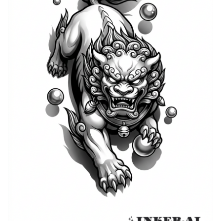
vielfältige Interpretationen: vom traditionellen,
symmetrischen Tempelpaar bis zu modernen
Interpretationen, die Elemente wie Wolken,
Perlenkugeln oder stilisierte Wellen integrieren. In den
letzten Jahrzehnten hat sich das Motiv von einer
reinen Repräsentation fernöstlicher Kultur zu einem
globalen Tattoo-Klassiker entwickelt, der sowohl
Respekt vor der Tradition als auch zeitgenössische
Ästhetik zeigt.