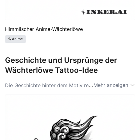
Himmlischer Anime-Wächterlöwe
Anime
Geschichte und Ursprünge der
Wächterlöwe Tattoo-Idee
...
Mehr anzeigen
Die Geschichte hinter dem Motiv reicht zurück in die
Tempel und Paläste Ostasiens, wo steinerne
Wächterlöwen seit Jahrhunderten Eingänge bewachen.
Ursprünglich aus Chan-Buddhismus und kaiserlicher
Architektur stammend, wurden sie in Europa oft als
exotische Skulpturen wahrgenommen und später von
Tattoo-Künstlern adaptiert. Wenn man nach
„Wächterlöwe Tattoo-Ideen“ sucht, stößt man auf