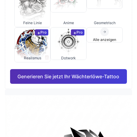
Feine Linie
Anime
Geometrisch
Pro
Pro
Alle anzeigen
Realismus
Dotwork
Generieren Sie jetzt Ihr Wächterlöwe-Tattoo