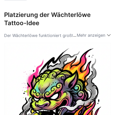
Platzierung der Wächterlöwe
Tattoo-Idee
...
Mehr anzeigen
Der Wächterlöwe funktioniert großflächig auf Rücken,
Brust oder Oberschenkel besonders eindrucksvoll, weil
sich die aufwändigen Details entfalten können. Für
Zeigbarkeit eignen sich Oberarm und Unterarm – dort
wirkt er wie ein persönlicher Schutz auf Sichtweite.
Kleinere, stilisierte Varianten schaffen Platz hinter dem
Ohr, am Handgelenk oder an der Knöchel-Region und
bleiben dabei dennoch symbolstark.