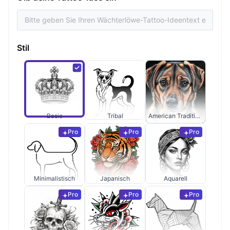
Stil
Basic
Tribal
American Traditional
Pro
Pro
Pro
Minimalistisch
Japanisch
Aquarell
Pro
Pro
Pro