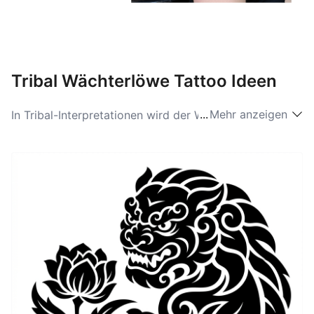
Tribal Wächterlöwe Tattoo Ideen
...
Mehr anzeigen
In Tribal-Interpretationen wird der Wächterlöwe auf
große, kontrastreiche Flächen reduziert und mit
dicken, geschwungenen Linien und symmetrischen
Mustern neu formiert. Die Mähne und Gesichtszüge
werden zu wiederkehrenden Mustern, die fast
totemartige Energie ausstrahlen und dabei archaische
Stärke betonen. Solche Designs wirken besonders
kraftvoll auf Oberarm, Schulterblatt oder als
Seitenstück am Rumpf und bringen die Formensprache
der Stammeskunst in Einklang mit der
Wächterfunktion des Motivs.