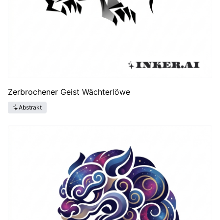
Zerbrochener Geist Wächterlöwe
Abstrakt