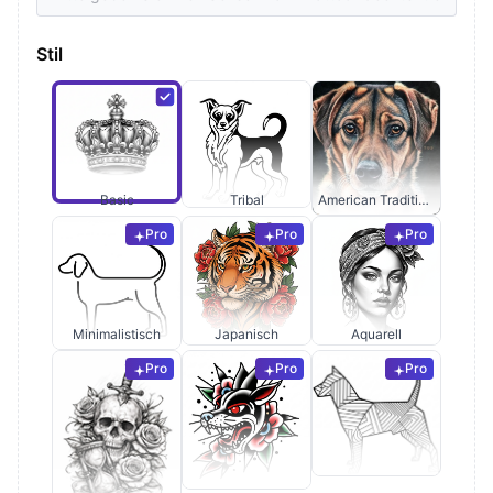
Stil
Basic
Tribal
American Traditional
Pro
Pro
Pro
Minimalistisch
Japanisch
Aquarell
Pro
Pro
Pro