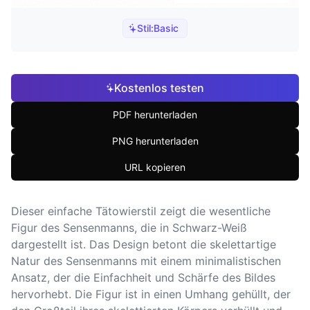
Stil:
Basic
Kostenlos testen
PDF herunterladen
PNG herunterladen
URL kopieren
Dieser einfache Tätowierstil zeigt die wesentliche
Figur des Sensenmanns, die in Schwarz-Weiß
dargestellt ist. Das Design betont die skelettartige
Natur des Sensenmanns mit einem minimalistischen
Ansatz, der die Einfachheit und Schärfe des Bildes
hervorhebt. Die Figur ist in einen Umhang gehüllt, der