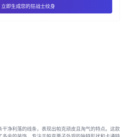
立即生成您的狂战士纹身
风格
素描风格
传统美式
Pro
Pro
查看全部
/ 和彫
点刺风格
条干净利落的线条，表现出帕克顽皮且淘气的特点。这款
了多余的装饰，专注于帕克栗子外观的独特形状和卡通特