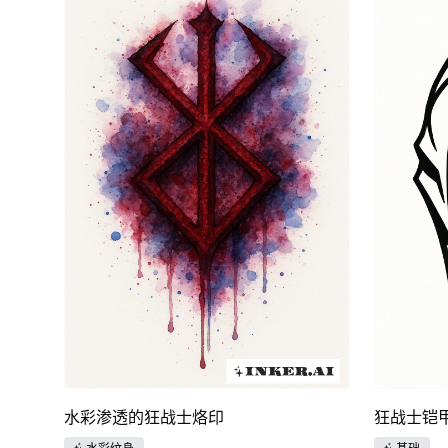
水彩渗透的狂战士烙印
狂战士铠