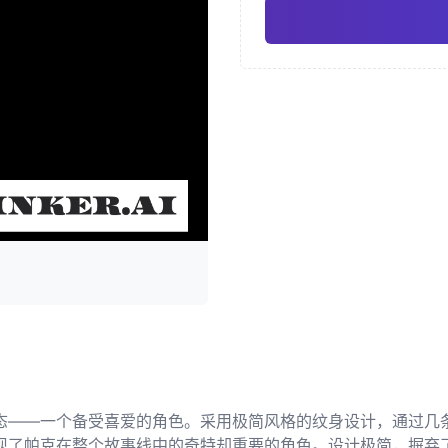
新传统
奇卡诺
Pro
几何纹身
日式纹身 
态——一个备受喜爱的角色。采用极简风格的纹身设计，通过几
现了帕克在整个故事线中的奇特却重要的角色。设计极简，摒弃