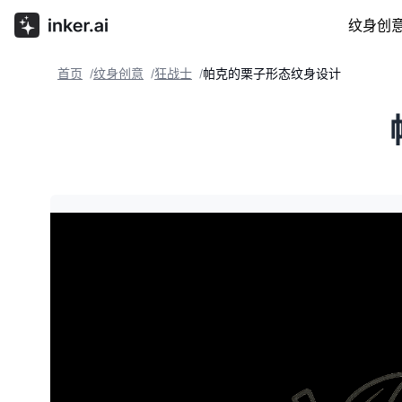
纹身创
首页
纹身创意
狂战士
帕克的栗子形态纹身设计
/
/
/