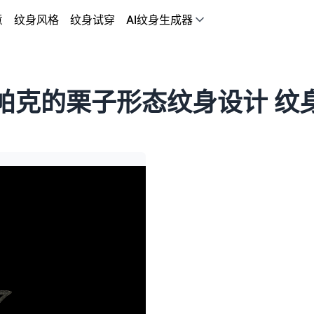
意
纹身风格
纹身试穿
AI纹身生成器
帕克的栗子形态纹身设计 纹