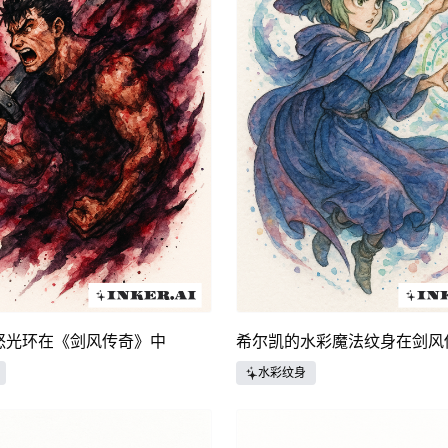
怒光环在《剑风传奇》中
希尔凯的水彩魔法纹身在剑风
水彩纹身