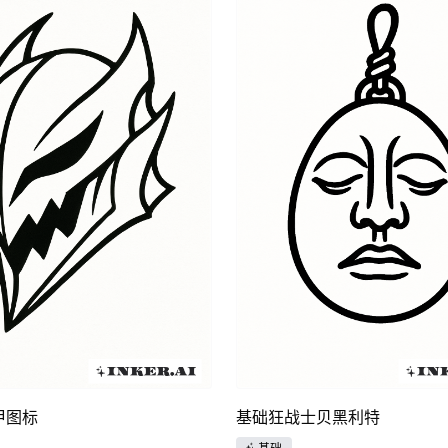
甲图标
基础狂战士贝黑利特