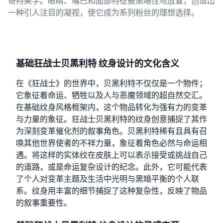
哥特美学。眼睛、嘴巴和面部特征被策略性地放置，创造出
一种引人注目的凝视，使它成为系列粉丝的理想选择。
基础狂战士贝黑利特 纹身设计的文化含义
在《狂战士》的世界中，贝黑利特不仅仅是一个物件；
它象征着命运、牺牲以及人与恶魔领域的超自然交汇。
在基础纹身风格框架内，这个物品转化为强有力的变革
与力量的象征。狂战士贝黑利特的纹身创意捕捉了其作
为深刻变革催化剂的叙事角色。贝黑利特稀有且具有召
唤其他世界使者的不祥力量，象征着角色必然与命运相
遇。将这样的实体纹在皮肤上可以表示接受或挑战自己
的道路，或是命运复杂设计的纪念。此外，它可能代表
了个人对变革主题及生活中光明与黑暗平衡的个人联
系。纹身用丰富的细节捕捉了这种复杂性，反映了物品
的叙事重要性。