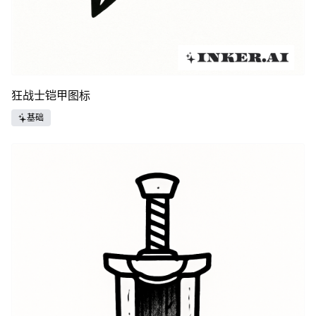
狂战士铠甲图标
基础