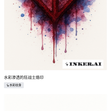
水彩渗透的狂战士烙印
水彩纹身