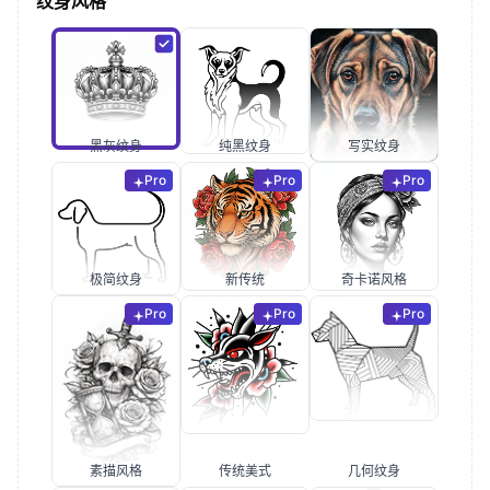
纹身风格
黑灰纹身
纯黑纹身
写实纹身
Pro
Pro
Pro
极简纹身
新传统
奇卡诺风格
Pro
Pro
Pro
素描风格
传统美式
几何纹身