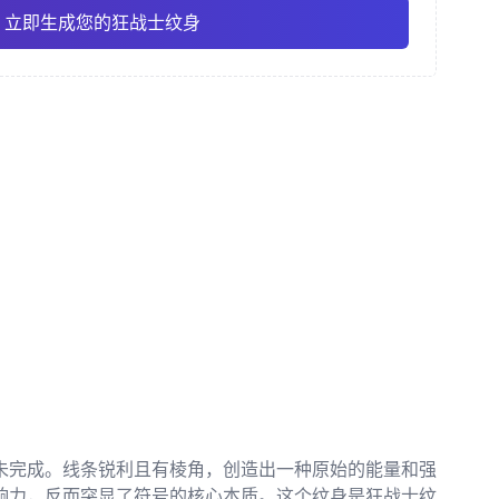
立即生成您的狂战士纹身
风格
素描风格
传统美式
Pro
Pro
查看全部
/ 和彫
点刺风格
未完成。线条锐利且有棱角，创造出一种原始的能量和强
响力，反而突显了符号的核心本质。这个纹身是狂战士纹