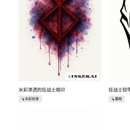
水彩渗透的狂战士烙印
狂战士铠
水彩纹身
基础