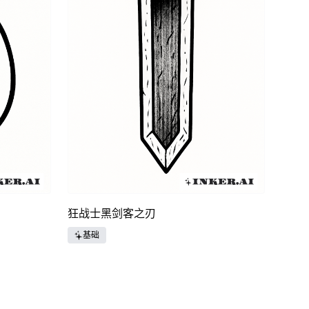
狂战士黑剑客之刃
基础