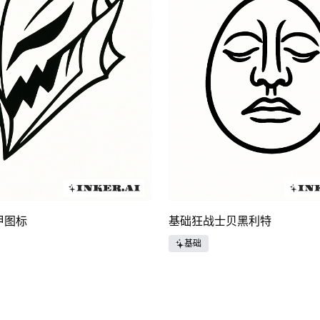
甲图标
基础狂战士贝黑利特
基础