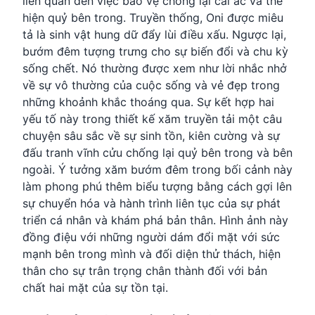
liên quan đến việc bảo vệ chống lại cái ác và thể
hiện quỷ bên trong. Truyền thống, Oni được miêu
tả là sinh vật hung dữ đẩy lùi điều xấu. Ngược lại,
bướm đêm tượng trưng cho sự biến đổi và chu kỳ
sống chết. Nó thường được xem như lời nhắc nhở
về sự vô thường của cuộc sống và vẻ đẹp trong
những khoảnh khắc thoáng qua. Sự kết hợp hai
yếu tố này trong thiết kế xăm truyền tải một câu
chuyện sâu sắc về sự sinh tồn, kiên cường và sự
đấu tranh vĩnh cửu chống lại quỷ bên trong và bên
ngoài. Ý tưởng xăm bướm đêm trong bối cảnh này
làm phong phú thêm biểu tượng bằng cách gợi lên
sự chuyển hóa và hành trình liên tục của sự phát
triển cá nhân và khám phá bản thân. Hình ảnh này
đồng điệu với những người dám đổi mặt với sức
mạnh bên trong mình và đối diện thử thách, hiện
thân cho sự trân trọng chân thành đối với bản
chất hai mặt của sự tồn tại.