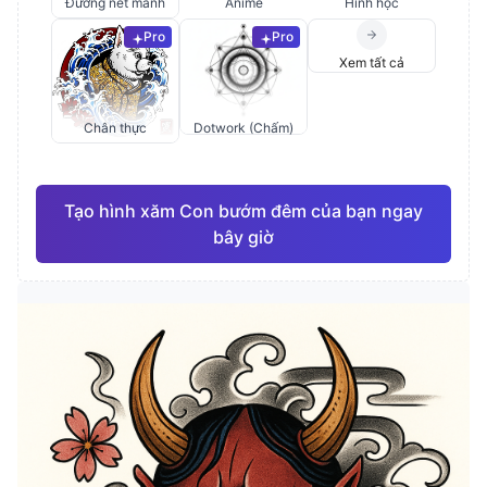
Đường nét mảnh
Anime
Hình học
Pro
Pro
Xem tất cả
Chân thực
Dotwork (Chấm)
Tạo hình xăm Con bướm đêm của bạn ngay
bây giờ