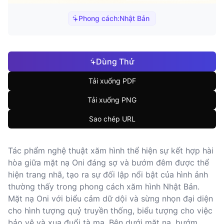
Phong cách:
Nhật Bản
Dùng Thử
Tải xuống PDF
Tải xuống PNG
Sao chép URL
Tác phẩm nghệ thuật xăm hình thể hiện sự kết hợp hài
hòa giữa mặt nạ Oni đáng sợ và bướm đêm được thể
hiện trang nhã, tạo ra sự đối lập nổi bật của hình ảnh
thường thấy trong phong cách xăm hình Nhật Bản.
Mặt nạ Oni với biểu cảm dữ dội và sừng nhọn đại diện
cho hình tượng quỷ truyền thống, biểu tượng cho việc
bảo vệ và xua đuổi tà ma. Bên dưới mặt nạ, bướm