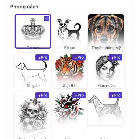
Phong cách
Cơ bản
Bộ lạc
Truyền thống Mỹ
Pro
Pro
Pro
Tối giản
Nhật Bản
Màu nước
Pro
Pro
Pro