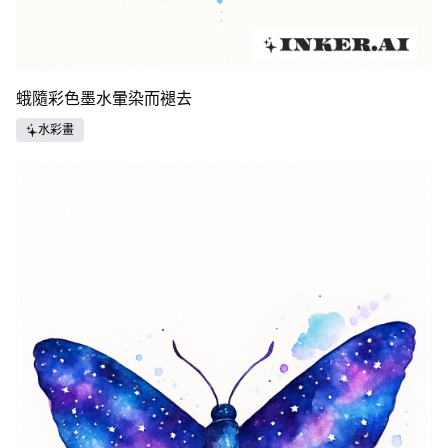
蛾隨彩色墨水暈染而褪去
水彩畫