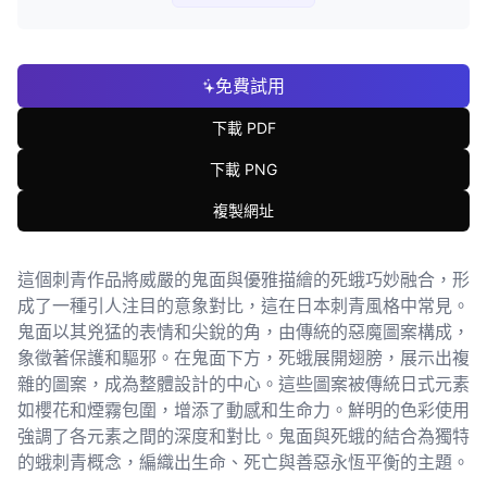
免費試用
下載 PDF
下載 PNG
複製網址
這個刺青作品將威嚴的鬼面與優雅描繪的死蛾巧妙融合，形
成了一種引人注目的意象對比，這在日本刺青風格中常見。
鬼面以其兇猛的表情和尖銳的角，由傳統的惡魔圖案構成，
象徵著保護和驅邪。在鬼面下方，死蛾展開翅膀，展示出複
雜的圖案，成為整體設計的中心。這些圖案被傳統日式元素
如櫻花和煙霧包圍，增添了動感和生命力。鮮明的色彩使用
強調了各元素之間的深度和對比。鬼面與死蛾的結合為獨特
的蛾刺青概念，編織出生命、死亡與善惡永恆平衡的主題。