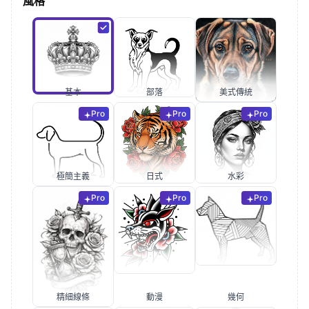
風格
基本
部落
美式傳統
Pro
Pro
Pro
極簡主義
日式
水彩
Pro
Pro
Pro
精細線條
動漫
幾何