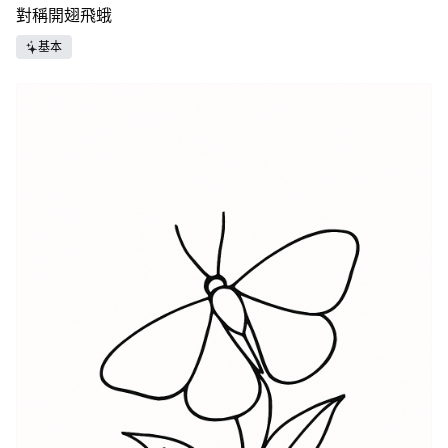
對稱開翅飛蛾
基本