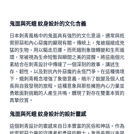
鬼面與死蛾 紋身設計的文化含義
日本刺青風格中的鬼面具有強烈的文化意涵，通常與抵
禦邪惡和內心惡魔的顯現有關。傳統上，鬼被描繪成兇
猛的生物，用以驅走厄運。而死蛾則象徵轉變和生死循
環，常被視為生命短暫與瞬間之美的提醒。將這兩個元
素結合在刺青設計中傳達了一個深刻的敘事，講述生
存、韌性，以及對抗內外惡魔的永恆鬥爭。在這種情境
下，蛾刺青概念增強了象徵意義，暗示了蛻變及個人成
長與自我發現的旅程。這種意象與那些擁抱內心力量並
勇敢面對挑戰的人產生共鳴，體現了對存在雙重本質的
真摯欣賞。
鬼面與死蛾 紋身設計的設計靈感
這個刺青設計的靈感來自日本豐富的民俗和神話。作為
抵禦邪惡力量的守護者和勇猛的戰士，鬼面長期以來是