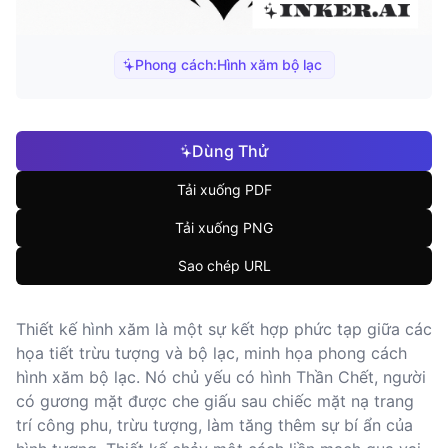
Phong cách:
Hình xăm bộ lạc
Dùng Thử
Tải xuống PDF
Tải xuống PNG
Sao chép URL
Thiết kế hình xăm là một sự kết hợp phức tạp giữa các
họa tiết trừu tượng và bộ lạc, minh họa phong cách
hình xăm bộ lạc. Nó chủ yếu có hình Thần Chết, người
có gương mặt được che giấu sau chiếc mặt nạ trang
trí công phu, trừu tượng, làm tăng thêm sự bí ẩn của