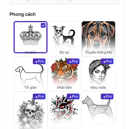
Phong cách
Cơ bản
Bộ lạc
Truyền thống Mỹ
Pro
Pro
Pro
Tối giản
Nhật Bản
Màu nước
Pro
Pro
Pro