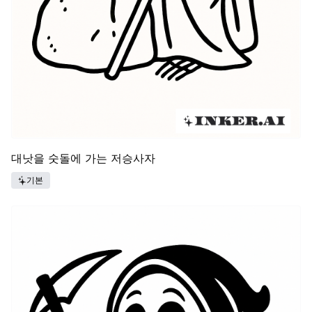
대낫을 숫돌에 가는 저승사자
기본