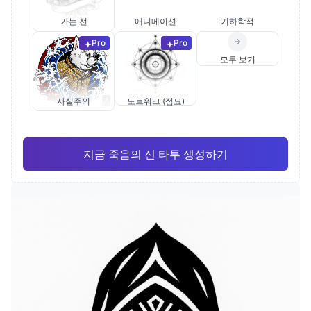
가는 선
애니메이션
기하학적
Pro
Pro
모두 보기
사실주의
도트워크 (점묘)
지금 죽음의 신 타투 생성하기