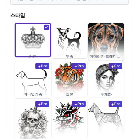
스타일
기본
부족
아메리칸 트래디셔널
Pro
Pro
Pro
미니멀리즘
일본
수채화
Pro
Pro
Pro