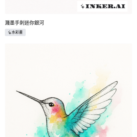
濺墨手刺迷你銀河
水彩畫