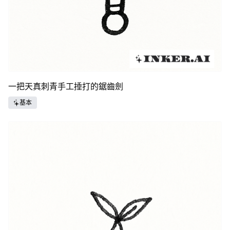
一把天真刺青手工捶打的鋸齒劍
基本