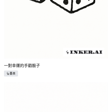
一對幸運的手戳骰子
基本