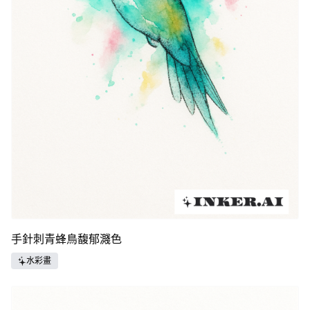
手針刺青蜂鳥馥郁濺色
水彩畫