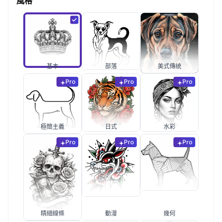
風格
基本
部落
美式傳統
Pro
Pro
Pro
極簡主義
日式
水彩
Pro
Pro
Pro
精細線條
動漫
幾何