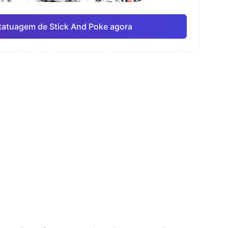
tatuagem de Stick And Poke agora
rela
Linha fina
Anime
Pro
Pro
Ver tudo
ismo
Pontilhismo