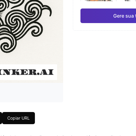
Gere sua 
Japonês
Aqua
Pro
Geométrico
Real
Copiar URL