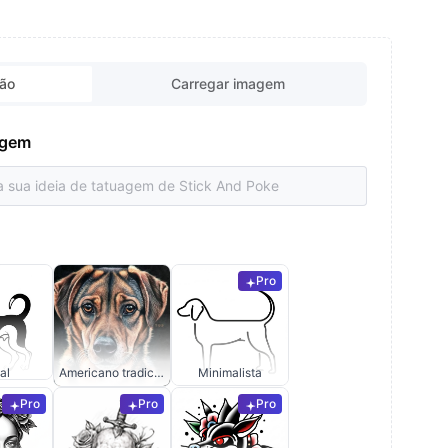
ção
Carregar imagem
uagem
Pro
al
Americano tradicional
Minimalista
Pro
Pro
Pro