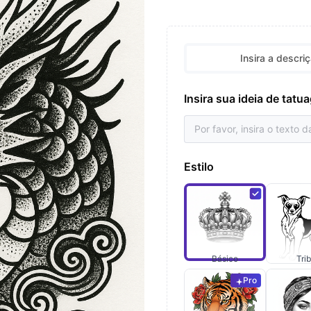
Insira a descri
Insira sua ideia de tat
Estilo
Básico
Trib
Pro