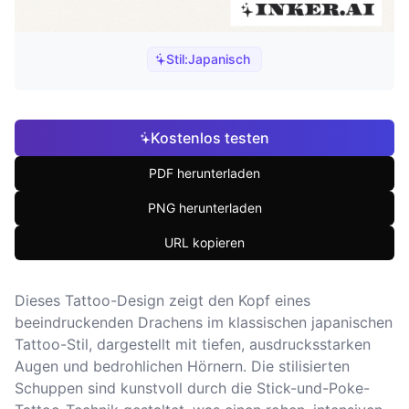
Stil:
Japanisch
Kostenlos testen
PDF herunterladen
PNG herunterladen
URL kopieren
Dieses Tattoo-Design zeigt den Kopf eines
beeindruckenden Drachens im klassischen japanischen
Tattoo-Stil, dargestellt mit tiefen, ausdrucksstarken
Augen und bedrohlichen Hörnern. Die stilisierten
Schuppen sind kunstvoll durch die Stick-und-Poke-