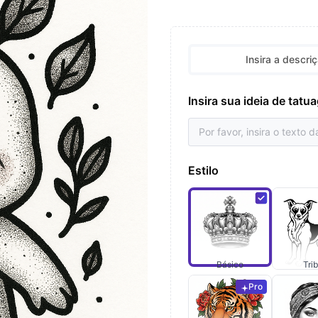
Insira a descri
Insira sua ideia de tat
Estilo
Básico
Trib
Pro