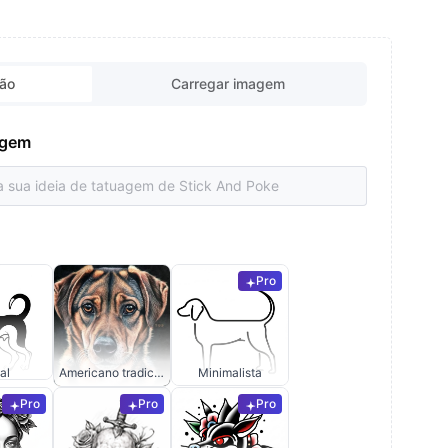
ção
Carregar imagem
uagem
Pro
al
Americano tradicional
Minimalista
Pro
Pro
Pro