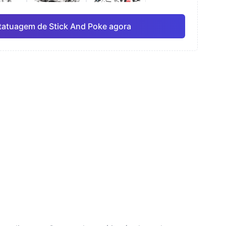
tatuagem de Stick And Poke agora
rela
Linha fina
Anime
Pro
Pro
Ver tudo
ismo
Pontilhismo