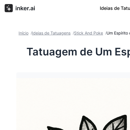
Ideias de Ta
Início
Ideias de Tatuagens
Stick And Poke
Um Espírito 
/
/
/
Tatuagem de Um Espí