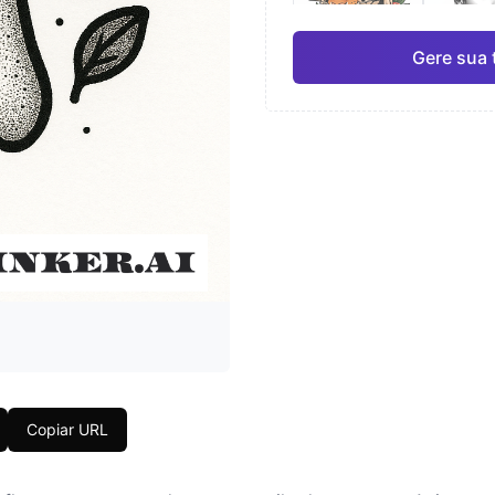
Gere sua 
Japonês
Aqua
Pro
Geométrico
Real
Copiar URL