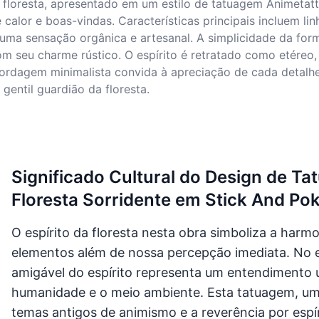
a floresta, apresentado em um estilo de tatuagem Animetat
alor e boas-vindas. Características principais incluem linh
 uma sensação orgânica e artesanal. A simplicidade da f
m seu charme rústico. O espírito é retratado como etéreo,
bordagem minimalista convida à apreciação de cada detalhe
entil guardião da floresta.
Significado Cultural do Design de T
Floresta Sorridente em Stick And Po
O espírito da floresta nesta obra simboliza a harm
elementos além de nossa percepção imediata. No 
amigável do espírito representa um entendimento u
humanidade e o meio ambiente. Esta tatuagem, uma 
temas antigos de animismo e a reverência por espír