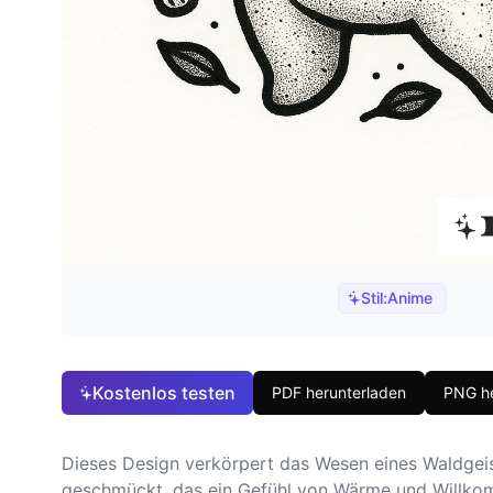
Stil:
Anime
Kostenlos testen
PDF herunterladen
PNG he
Dieses Design verkörpert das Wesen eines Waldgeiste
geschmückt, das ein Gefühl von Wärme und Willkomm