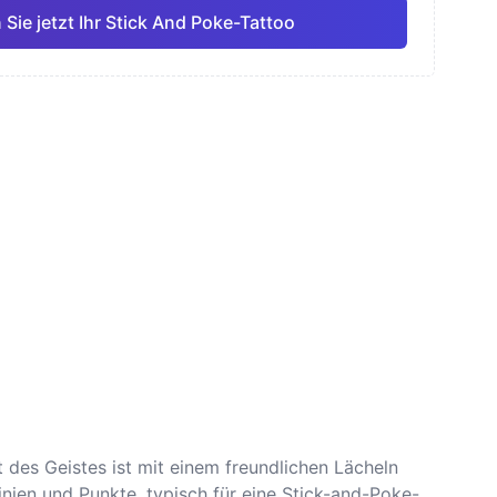
 Sie jetzt Ihr Stick And Poke-Tattoo
ell
Feine Linie
Anime
Pro
Pro
Alle anzeigen
smus
Dotwork
 des Geistes ist mit einem freundlichen Lächeln
ien und Punkte, typisch für eine Stick-and-Poke-