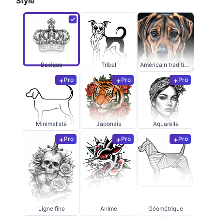
Style
Basique
Tribal
Américain traditionnel
Pro
Pro
Pro
Minimaliste
Japonais
Aquarelle
Pro
Pro
Pro
Ligne fine
Anime
Géométrique