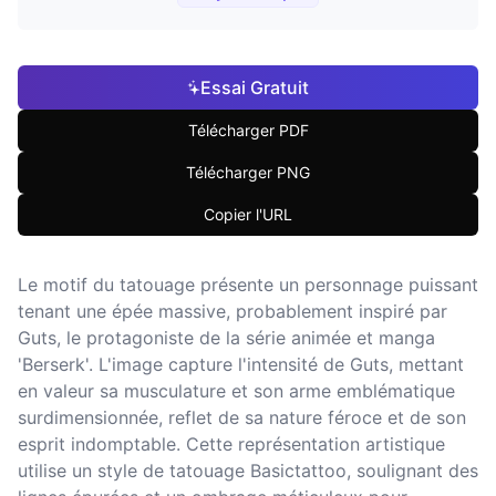
Essai Gratuit
Télécharger PDF
Télécharger PNG
Copier l'URL
Le motif du tatouage présente un personnage puissant
tenant une épée massive, probablement inspiré par
Guts, le protagoniste de la série animée et manga
'Berserk'. L'image capture l'intensité de Guts, mettant
en valeur sa musculature et son arme emblématique
surdimensionnée, reflet de sa nature féroce et de son
esprit indomptable. Cette représentation artistique
utilise un style de tatouage Basictattoo, soulignant des