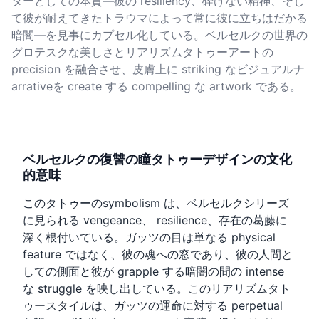
ターとしての本質—彼の resiliency、砕けない精神、そし
て彼が耐えてきたトラウマによって常に彼に立ちはだかる
暗闇—を見事にカプセル化している。ベルセルクの世界の
グロテスクな美しさとリアリズムタトゥーアートの
precision を融合させ、皮膚上に striking なビジュアルナ
arrativeを create する compelling な artwork である。
ベルセルクの復讐の瞳タトゥーデザインの文化
的意味
このタトゥーのsymbolism は、ベルセルクシリーズ
に見られる vengeance、 resilience、存在の葛藤に
深く根付いている。ガッツの目は単なる physical
feature ではなく、彼の魂への窓であり、彼の人間と
しての側面と彼が grapple する暗闇の間の intense
な struggle を映し出している。このリアリズムタト
ゥースタイルは、ガッツの運命に対する perpetual